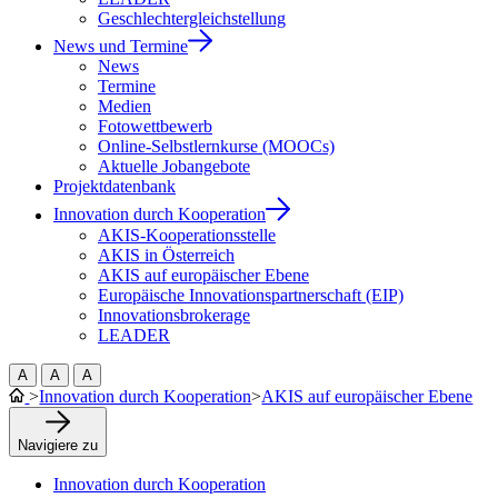
Geschlechtergleichstellung
News und Termine
News
Termine
Medien
Fotowettbewerb
Online-Selbstlernkurse (MOOCs)
Aktuelle Jobangebote
Projektdatenbank
Innovation durch Kooperation
AKIS-Kooperationsstelle
AKIS in Österreich
AKIS auf europäischer Ebene
Europäische Innovationspartnerschaft (EIP)
Innovationsbrokerage
LEADER
A
A
A
>
Innovation durch Kooperation
>
AKIS auf europäischer Ebene
Navigiere zu
Innovation durch Kooperation