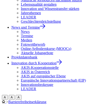
Natürliche Ressourcen nachhaltig nutzen
Lebensqualität gestalten
Innovation und Wissenstransfer stärken
Jahresthemen
LEADER
Geschlechtergleichstellung
News und Termine
News
Termine
Medien
Fotowettbewerb
Online-Selbstlernkurse (MOOCs)
Aktuelle Jobangebote
Projektdatenbank
Innovation durch Kooperation
AKIS-Kooperationsstelle
AKIS in Österreich
AKIS auf europäischer Ebene
Europäische Innovationspartnerschaft (EIP)
Innovationsbrokerage
LEADER
A
A
A
>
Barrierefreiheitserklärung