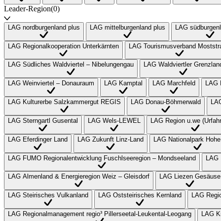
Leader-Region
(0)
LAG nordburgenland plus
LAG mittelburgenland plus
LAG südburgenl
LAG Regionalkooperation Unterkärnten
LAG Tourismusverband Moststr
LAG Südliches Waldviertel – Nibelungengau
LAG Waldviertler Grenzlan
LAG Weinviertel – Donauraum
LAG Kamptal
LAG Marchfeld
LAG E
LAG Kulturerbe Salzkammergut REGIS
LAG Donau-Böhmerwald
LAG
LAG Sterngartl Gusental
LAG Wels-LEWEL
LAG Region u.we (Urfah
LAG Eferdinger Land
LAG Zukunft Linz-Land
LAG Nationalpark Hohe
LAG FUMO Regionalentwicklung Fuschlseeregion – Mondseeland
LAG 
LAG Almenland & Energieregion Weiz – Gleisdorf
LAG Liezen Gesäuse
LAG Steirisches Vulkanland
LAG Oststeirisches Kernland
LAG Regio
LAG Regionalmanagement regio³ Pillerseetal-Leukental-Leogang
LAG Ki