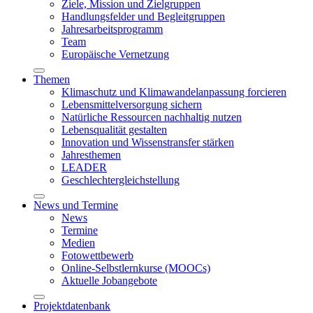
Ziele, Mission und Zielgruppen
Handlungsfelder und Begleitgruppen
Jahresarbeitsprogramm
Team
Europäische Vernetzung
Themen
Klimaschutz und Klimawandelanpassung forcieren
Lebensmittelversorgung sichern
Natürliche Ressourcen nachhaltig nutzen
Lebensqualität gestalten
Innovation und Wissenstransfer stärken
Jahresthemen
LEADER
Geschlechtergleichstellung
News und Termine
News
Termine
Medien
Fotowettbewerb
Online-Selbstlernkurse (MOOCs)
Aktuelle Jobangebote
Projektdatenbank