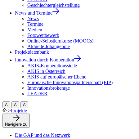
Geschlechtergleichstellung
News und Termine
News
Termine
Medien
Fotowettbewerb
Online-Selbstlernkurse (MOOCs)
Aktuelle Jobangebote
Projektdatenbank
Innovation durch Kooperation
AKIS-Kooperationsstelle
AKIS in Österreich
AKIS auf europäischer Ebene
Europäische Innovationspartnerschaft (EIP)
Innovationsbrokerage
LEADER
A
A
A
>
Projekte
Navigiere zu
Die GAP und das Netzwerk