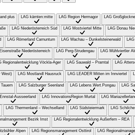
and plus
LAG kärnten:mitte
LAG Region Hermagor
LAG Großglockner
aße
LAG Niederösterreich Süd
LAG Mostviertel Mitte
LAG Donau Nied
d
LAG Römerland Carnuntum
LAG Wachau – Dunkelsteinerwald
LAG 
isenstraße Niederösterreich
LAG Perg-Strudengau
LAG Mühlviertler A
 Regionalentwicklung Vöckla-Ager
LAG Sauwald – Pramtal
LAG Atters
r West)
LAG Mostlandl Hausruck
LAG LEADER Mitten im Innviertel
L
 Tauern
LAG Salzburger Seenland
LAG Lebens.Wert.Pongau
LAG Sa
Ennstal-Ausseerland
LAG InnovationsRegion Murtal
LAG Mariazellerlan
LAG Thermenland – Wechselland
LAG Südsteiermark
LAG Schilche
nalmangement Bezirk Imst
LAG Regionalentwicklung Außerfern – REA
tzbühler Alpen
LAG Regionsmanagement Osttirol
LAG Regionalmanage