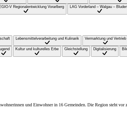
GIO-V Regionalentwicklung Vorarlberg
LAG Vorderland – Walgau – Blude
schaft
Lebensmittelverarbeitung und Kulinarik
Vermarktung und Vertrieb
ugend
Kultur und kulturelles Erbe
Gleichstellung
Digitalisierung
Bil
nwohnerinnen und Einwohner in 16 Gemeinden. Die Region steht vor z