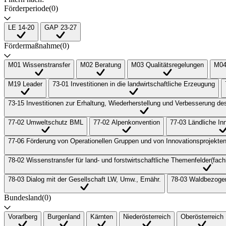
Förderperiode
(0)
LE 14-20
GAP 23-27
Fördermaßnahme
(0)
M01 Wissenstransfer
M02 Beratung
M03 Qualitätsregelungen
M04
M19 Leader
73-01 Investitionen in die landwirtschaftliche Erzeugung
73-15 Investitionen zur Erhaltung, Wiederherstellung und Verbesserung de
77-02 Umweltschutz BML
77-02 Alpenkonvention
77-03 Ländliche I
77-06 Förderung von Operationellen Gruppen und von Innovationsprojekten 
78-02 Wissenstransfer für land- und forstwirtschaftliche Themenfelder(fach
78-03 Dialog mit der Gesellschaft LW, Umw., Ernähr.
78-03 Waldbezogen
Bundesland
(0)
Vorarlberg
Burgenland
Kärnten
Niederösterreich
Oberösterreich