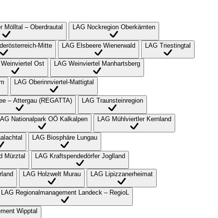
 Mölltal – Oberdrautal
LAG Nockregion Oberkärnten
erösterreich-Mitte
LAG Elsbeere Wienerwald
LAG Triestingtal
Weinviertel Ost
LAG Weinviertel Manhartsberg
lm
LAG Oberinnviertel-Mattigtal
ee – Attergau (REGATTA)
LAG Traunsteinregion
AG Nationalpark OÖ Kalkalpen
LAG Mühlviertler Kernland
alachtal
LAG Biosphäre Lungau
d Mürztal
LAG Kraftspendedörfer Joglland
rland
LAG Holzwelt Murau
LAG Lipizzanerheimat
LAG Regionalmanagement Landeck – RegioL
ment Wipptal