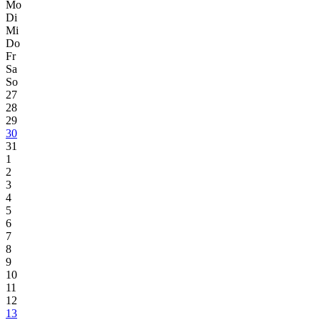
Mo
Di
Mi
Do
Fr
Sa
So
27
28
29
30
31
1
2
3
4
5
6
7
8
9
10
11
12
13