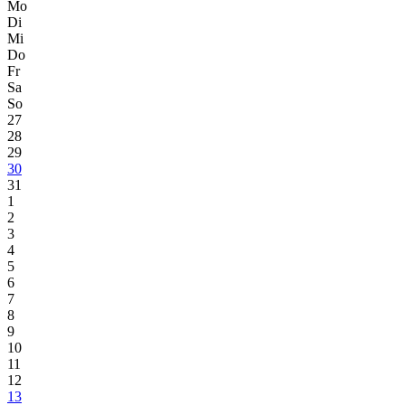
Mo
Di
Mi
Do
Fr
Sa
So
27
28
29
30
31
1
2
3
4
5
6
7
8
9
10
11
12
13