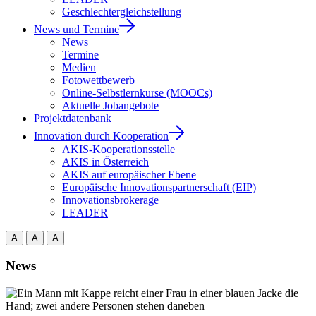
Geschlechtergleichstellung
News und Termine
News
Termine
Medien
Fotowettbewerb
Online-Selbstlernkurse (MOOCs)
Aktuelle Jobangebote
Projektdatenbank
Innovation durch Kooperation
AKIS-Kooperationsstelle
AKIS in Österreich
AKIS auf europäischer Ebene
Europäische Innovationspartnerschaft (EIP)
Innovationsbrokerage
LEADER
A
A
A
News