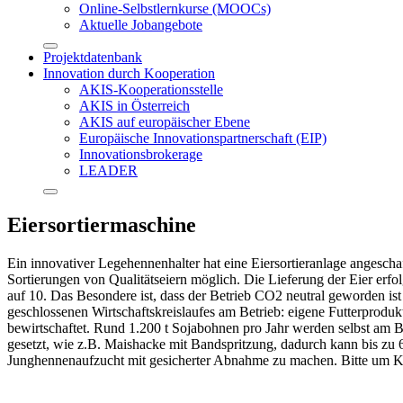
Online-Selbstlernkurse (MOOCs)
Aktuelle Jobangebote
Projektdatenbank
Innovation durch Kooperation
AKIS-Kooperationsstelle
AKIS in Österreich
AKIS auf europäischer Ebene
Europäische Innovationspartnerschaft (EIP)
Innovationsbrokerage
LEADER
Eiersortiermaschine
Ein innovativer Legehennenhalter hat eine Eiersortieranlage angeschaf
Sortierungen von Qualitätseiern möglich. Die Lieferung der Eier erfol
auf 10. Das Besondere ist, dass der Betrieb CO2 neutral geworden 
geschlossenen Wirtschaftskreislaufes am Betrieb: eigene Futterprodu
bewirtschaftet. Rund 1.200 t Sojabohnen pro Jahr werden selbst am B
gesetzt, wie z.B. Maishacke mit Bandspritzung, dadurch kann bis zu 6
Junghennenaufzucht mit gesicherter Abnahme zu machen. Bitte um 