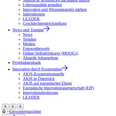
Natürliche Ressourcen nachhaltig nutzen
Lebensqualität gestalten
Innovation und Wissenstransfer stärken
Jahresthemen
LEADER
Geschlechtergleichstellung
News und Termine
News
Termine
Medien
Fotowettbewerb
Online-Selbstlernkurse (MOOCs)
Aktuelle Jobangebote
Projektdatenbank
Innovation durch Kooperation
AKIS-Kooperationsstelle
AKIS in Österreich
AKIS auf europäischer Ebene
Europäische Innovationspartnerschaft (EIP)
Innovationsbrokerage
LEADER
A
A
A
>
Eiersortiermaschine