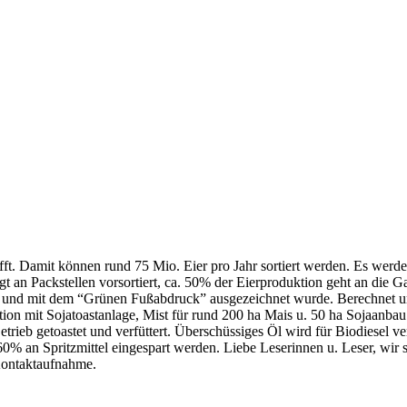
ft. Damit können rund 75 Mio. Eier pro Jahr sortiert werden. Es werden
gt an Packstellen vorsortiert, ca. 50% der Eierproduktion geht an die 
ist und mit dem “Grünen Fußabdruck” ausgezeichnet wurde. Berechnet 
ktion mit Sojatoastanlage, Mist für rund 200 ha Mais u. 50 ha Sojaanba
etrieb getoastet und verfüttert. Überschüssiges Öl wird für Biodiese
0% an Spritzmittel eingespart werden. Liebe Leserinnen u. Leser, wir s
Kontaktaufnahme.