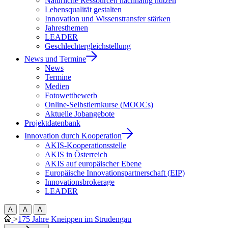
Natürliche Ressourcen nachhaltig nutzen
Lebensqualität gestalten
Innovation und Wissenstransfer stärken
Jahresthemen
LEADER
Geschlechtergleichstellung
News und Termine
News
Termine
Medien
Fotowettbewerb
Online-Selbstlernkurse (MOOCs)
Aktuelle Jobangebote
Projektdatenbank
Innovation durch Kooperation
AKIS-Kooperationsstelle
AKIS in Österreich
AKIS auf europäischer Ebene
Europäische Innovationspartnerschaft (EIP)
Innovationsbrokerage
LEADER
A
A
A
>
175 Jahre Kneippen im Strudengau