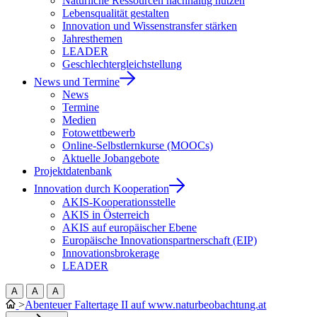
Natürliche Ressourcen nachhaltig nutzen
Lebensqualität gestalten
Innovation und Wissenstransfer stärken
Jahresthemen
LEADER
Geschlechtergleichstellung
News und Termine
News
Termine
Medien
Fotowettbewerb
Online-Selbstlernkurse (MOOCs)
Aktuelle Jobangebote
Projektdatenbank
Innovation durch Kooperation
AKIS-Kooperationsstelle
AKIS in Österreich
AKIS auf europäischer Ebene
Europäische Innovationspartnerschaft (EIP)
Innovationsbrokerage
LEADER
A
A
A
>
Abenteuer Faltertage II auf www.naturbeobachtung.at