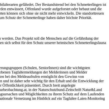
tfalterarten gefährdet. Der Bestandstrend bei den Schmetterlingen ist
rden entwässert, Offenland wurde aufgeforstet oder bebaut und die
ten können sich ohne sie nicht mehr entwickeln. Die standorttreuen
m Schutz der Schmetterlinge haben daher höchste Priorität.
 werden. Das Projekt soll die Menschen auf die Gefährdung der
len sich selbst für den Schutz unserer heimischen Schmetterlingsfauna
rungsgruppen (Schulen, SeniorInnen) sind die wichtigsten
gebenen Tagfaltermeldungen der Melderinnen und Melder
ten bei den Meldeaufrufen ermöglicht den Gewinn von
n und ist daher sehr wichtig für den Erhalt und die Entwicklung der
ffentlichkeit präsentiert. Durch breit angelegte
turbeobachtung.at, in der Naturschutzbund-Zeitschrift Natur&Land
ungsursachen und Möglichkeiten zu ihrem Schutz auf dem Laufenden
ationale Vernetzung im Hinblick auf ein Tagfalter-Laien-Monitoring