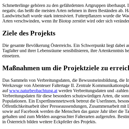
Schmetterlinge gehören zu den gefährdetsten Artgruppen überhaupt. In 
negativ, das heißt die meisten Arten nehmen in ihren Beständen ab. 
Landwirtschaft wurde stark intensiviert. Futterpflanzen wurde die W
Arten verschwinden, wenn ihr Biotop zerstört wird oder sich veränd
Ziele des Projekts
Die gesamte Bevölkerung Österreichs. Ein Schwerpunkt liegt dabei a
Tagfalter und ihrer Lebensräume sensibilisieren, ihre Artenkenntnis h
einsetzen.
Maßnahmen um die Projektziele zu erreic
Das Sammeln von Verbreitungsdaten, die Bewusstseinsbildung, die In
Werkzeuge von Abenteuer Faltertage II. Zentrale Kommunikationsplattf
auf
www.naturbeobachtung.at
werden Verbreitungsdaten und -zahlen
Verbreitungsdaten für diese besonders schutzwürdigen Arten, die sons
Populationen. Ein ExpertInnennetzwerk betreut die UserInnen, besond
Öffentlichkeitsarbeit über Presseaussendungen, Zusammenarbeit mit 
sowie auf Facebook werden die Menschen das ganze Jahr über die Ta
gehalten und zum Melden ausgesuchter Falterarten aufgerufen. Besti
in Österreich bilden weitere Eckpfeiler des Projekts.