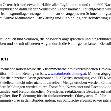
Österreich sind etwa die Hälfte aller Tagfalterarten und rund 600 Nach
Hauptursache dafür ist der Verlust von Lebensräumen. Feuchtgebiete wu
achstumsgrundlage entzogen und die an sie angepassten Schmetterlingsar
ert. Aktive Maßnahmen, Aufklärung und Einbindung der Bevölkerung zu
uf Schulen und Senioren, die besonders angesprochen und eingebunden
eben und sie mit offeneren Augen durch die Natur gehen lassen. Sie sol
hen
formationsarbeit sowie die Zusammenarbeit mit verschiedenen Bevölke
orm für alle Beteiligten ist
www.naturbeobachtung.at
. Mit den abge
 für die einzelnen Arten gewonnen. Die Berücksichtigung von FFH-Ar
t vielleicht nicht oder nicht in derselben Menge erhoben werden könnte
ere Meldungen werden durch Fototafeln, Newsletter und Facebook der Ö
Landes- und Regionalmedien, Newsletter, redaktionelle Beiträge auf na
gfalter, ihre Bedeutung für ein funktionierendes Ökosystem, Gefährd
mmungskurse in den Bundesländern, ein Schulschwerpunkt sowie intern