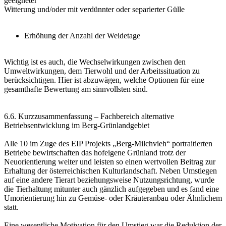
geeigneter
Witterung und/oder mit verdünnter oder separierter Gülle
Erhöhung der Anzahl der Weidetage
Wichtig ist es auch, die Wechselwirkungen zwischen den
Umweltwirkungen, dem Tierwohl und der Arbeitssituation zu
berücksichtigen. Hier ist abzuwägen, welche Optionen für eine
gesamthafte Bewertung am sinnvollsten sind.
6.6. Kurzzusammenfassung – Fachbereich alternative
Betriebsentwicklung im Berg-Grünlandgebiet
Alle 10 im Zuge des EIP Projekts „Berg-Milchvieh“ portraitierten
Betriebe bewirtschaften das hofeigene Grünland trotz der
Neuorientierung weiter und leisten so einen wertvollen Beitrag zur
Erhaltung der österreichischen Kulturlandschaft. Neben Umstiegen
auf eine andere Tierart beziehungsweise Nutzungsrichtung, wurde
die Tierhaltung mitunter auch gänzlich aufgegeben und es fand eine
Umorientierung hin zu Gemüse- oder Kräuteranbau oder Ähnlichem
statt.
Eine wesentliche Motivation für den Umstieg war die Reduktion der