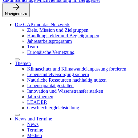
zukunftsträchtige Milchviehhaltung im Berggebiet
Navigiere zu
Die GAP und das Netzwerk
Ziele, Mission und Zielgruppen
Handlungsfelder und Begleitgruppen
Jahresarbeitsprogramm
Team
Europäische Vernetzung
Themen
Klimaschutz und Klimawandelanpassung forcieren
Lebensmittelversorgung sichern
Natürliche Ressourcen nachhaltig nutzen
Lebensqualität gestalten
Innovation und Wissenstransfer stärken
Jahresthemen
LEADER
Geschlechtergleichstellung
News und Termine
News
Termine
Medien