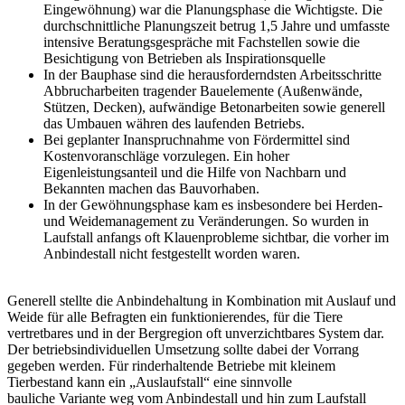
Eingewöhnung) war die Planungsphase die Wichtigste. Die
durchschnittliche Planungszeit betrug 1,5 Jahre und umfasste
intensive Beratungsgespräche mit Fachstellen sowie die
Besichtigung von Betrieben als Inspirationsquelle
In der Bauphase sind die herausforderndsten Arbeitsschritte
Abbrucharbeiten tragender Bauelemente (Außenwände,
Stützen, Decken), aufwändige Betonarbeiten sowie generell
das Umbauen währen des laufenden Betriebs.
Bei geplanter Inanspruchnahme von Fördermittel sind
Kostenvoranschläge vorzulegen. Ein hoher
Eigenleistungsanteil und die Hilfe von Nachbarn und
Bekannten machen das Bauvorhaben.
In der Gewöhnungsphase kam es insbesondere bei Herden-
und Weidemanagement zu Veränderungen. So wurden in
Laufstall anfangs oft Klauenprobleme sichtbar, die vorher im
Anbindestall nicht festgestellt worden waren.
Generell stellte die Anbindehaltung in Kombination mit Auslauf und
Weide für alle Befragten ein funktionierendes, für die Tiere
vertretbares und in der Bergregion oft unverzichtbares System dar.
Der betriebsindividuellen Umsetzung sollte dabei der Vorrang
gegeben werden. Für rinderhaltende Betriebe mit kleinem
Tierbestand kann ein „Auslaufstall“ eine sinnvolle
bauliche Variante weg vom Anbindestall und hin zum Laufstall