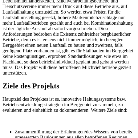
Lebensmittelhandelsketten, Milchverarbeitungsbetriebe und
Tierschutzvereine immer mehr Druck auf diese Betriebe aus, auf
Laufstallhaltung umzustellen. So werden etwa Fristen für die
Laufstallumstellung gesetzt, höhere Markenmilchzuschläge nur
mehr Laufstallbetrieben gezahlt und auch bei Kombinationshaltung
ist der tägliche Auslauf ab sofort vorgeschrieben. Diese
Anforderungen bedrohen die Existenz zahlreicher bergbäuerlicher
Betriebe, denn es ist erstens nicht immer möglich, im beengten
Berggebiet einen neuen Laufstall zu bauen und zweitens, falls
genügend Platz vorhanden ist, gibt es für Stallbauten im Berggebiet
keine kostengünstigen, erprobten Standardlösungen wie etwa im
Flachland, so dass betriebsindividuell geplant und gebaut werden
muss. Das Projekt will diese betroffenen Milchviehbetriebe gezielt
unterstützen.
Ziele des Projekts
Hauptziel des Projektes ist es, innovative Haltungssysteme bzw.
Betriebsentwicklungsstrategien im Berggebiet zu sammeln, zu
evaluieren und einheitlich zu dokumentieren. Weitere Ziele sind:
Zusammenführung der Erfahrungen/des Wissens von bereits
umgesetzten Baulösungen aus allen betroffenen Regionen