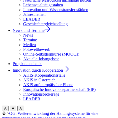
Natürliche Ressourcen nachhaltig nutzen
Lebensqualität gestalten
Innovation und Wissenstransfer stärken
Jahresthemen
LEADER
Geschlechtergleichstellung
News und Termine
News
Termine
Medien
Fotowettbewerb
Online-Selbstlernkurse (MOOCs)
Aktuelle Jobangebote
Projektdatenbank
Innovation durch Kooperation
AKIS-Kooperationsstelle
AKIS in Österreich
AKIS auf europäischer Ebene
Europäische Innovationspartnerschaft (EIP)
Innovationsbrokerage
LEADER
A
A
A
>
OG: Weiterentwicklung der Haltungssysteme für eine