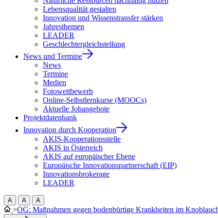
Natürliche Ressourcen nachhaltig nutzen
Lebensqualität gestalten
Innovation und Wissenstransfer stärken
Jahresthemen
LEADER
Geschlechtergleichstellung
News und Termine
News
Termine
Medien
Fotowettbewerb
Online-Selbstlernkurse (MOOCs)
Aktuelle Jobangebote
Projektdatenbank
Innovation durch Kooperation
AKIS-Kooperationsstelle
AKIS in Österreich
AKIS auf europäischer Ebene
Europäische Innovationspartnerschaft (EIP)
Innovationsbrokerage
LEADER
A
A
A
>
OG: Maßnahmen gegen bodenbürtige Krankheiten im Knoblaucha