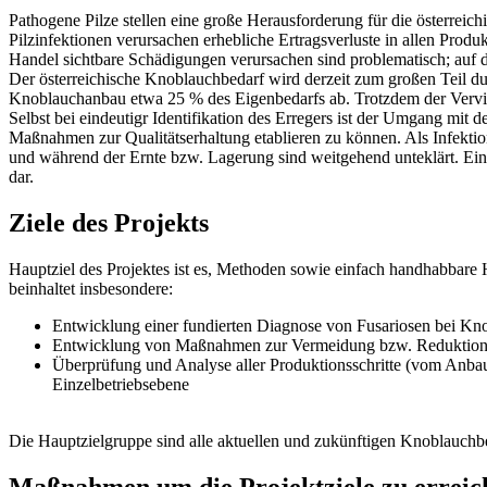
Pathogene Pilze stellen eine große Herausforderung für die österreic
Pilzinfektionen verursachen erhebliche Ertragsverluste in allen Produ
Handel sichtbare Schädigungen verursachen sind problematisch; auf de
Der österreichische Knoblauchbedarf wird derzeit zum großen Teil dur
Knoblauchanbau etwa 25 % des Eigenbedarfs ab. Trotzdem der Vervier
Selbst bei eindeutigr Identifikation des Erregers ist der Umgang mit 
Maßnahmen zur Qualitätserhaltung etablieren zu können. Als Infekti
und während der Ernte bzw. Lagerung sind weitgehend unteklärt. Ein b
dar.
Ziele des Projekts
Hauptziel des Projektes ist es, Methoden sowie einfach handhabbare 
beinhaltet insbesondere:
Entwicklung einer fundierten Diagnose von Fusariosen bei Kno
Entwicklung von Maßnahmen zur Vermeidung bzw. Reduktion vo
Überprüfung und Analyse aller Produktionsschritte (vom Anbau 
Einzelbetriebsebene
Die Hauptzielgruppe sind alle aktuellen und zukünftigen Knoblauchb