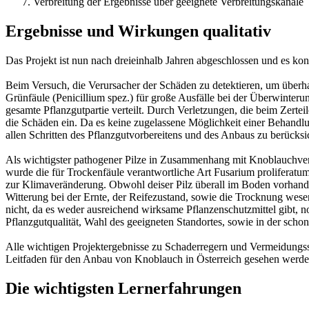
Verbreitung der Ergebnisse über geeignete Verbreitungskanäle
Ergebnisse und Wirkungen qualitativ
Das Projekt ist nun nach dreieinhalb Jahren abgeschlossen und es konn
Beim Versuch, die Verursacher der Schäden zu detektieren, um überhau
Grünfäule (Penicillium spez.) für große Ausfälle bei der Überwinteru
gesamte Pflanzgutpartie verteilt. Durch Verletzungen, die beim Zertei
die Schäden ein. Da es keine zugelassene Möglichkeit einer Behand
allen Schritten des Pflanzgutvorbereitens und des Anbaus zu berücksi
Als wichtigster pathogener Pilze in Zusammenhang mit Knoblauchverd
wurde die für Trockenfäule verantwortliche Art Fusarium proliferatu
zur Klimaveränderung. Obwohl deiser Pilz überall im Boden vorhanden i
Witterung bei der Ernte, der Reifezustand, sowie die Trocknung wese
nicht, da es weder ausreichend wirksame Pflanzenschutzmittel gibt, 
Pflanzgutqualität, Wahl des geeigneten Standortes, sowie in der sch
Alle wichtigen Projektergebnisse zu Schaderregern und Vermeidungss
Leitfaden für den Anbau von Knoblauch in Österreich gesehen werden,
Die wichtigsten Lernerfahrungen