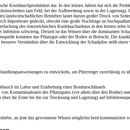
hische Knoblauchproduktion dar. In den letzten Jahren hat sich die Pro
ktionsschritten (am Feld, bei der Aufbereitung sowie in der Lagerung). 
n landwirtschaftlichen Betrieben lastet darum großer Druck von Seiten
ch Importware gedeckt, obwohl eine große Nachfrage an hochqualitative
fachung des österreichischen Knoblauchanbaus in den letzten zehn Jah
der Infektion schwierig. Derzeit ist das Wissen über die dominanten Sch
onsquelle kommen das Pflanzgut oder der Boden in Betracht. Die kran
esseres Verständnis über die Entwicklung der Schadpilze stellt einen 
Handlungsanweisungen zu entwickeln, um Pilzerreger zuverlässig zu ide
blauch im Labor und Erarbeitung eines Boniturschlüssels
n Kontaminationen des Pflanzgutes (vor allem über den Bodne) unte
über die Ernte bis hin zur Trocknung und Lagerung) auf Infektionsquell
etriebe, an jene das gewonnene Wissen möglichst breit kommuniziert we