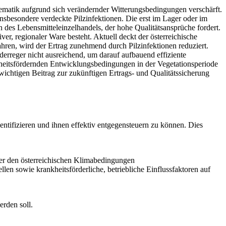
blematik aufgrund sich verändernder Witterungsbedingungen verschärft.
Insbesondere verdeckte Pilzinfektionen. Die erst im Lager oder im
 des Lebensmitteleinzelhandels, der hohe Qualitätsansprüche fordert.
r, regionaler Ware besteht. Aktuell deckt der österreichische
ren, wird der Ertrag zunehmend durch Pilzinfektionen reduziert.
aderreger nicht ausreichend, um darauf aufbauend effiziente
kheitsfördernden Entwicklungsbedingungen in der Vegetationsperiode
wichtigen Beitrag zur zukünftigen Ertrags- und Qualitätssicherung
ntifizieren und ihnen effektiv entgegensteuern zu können. Dies
r den österreichischen Klimabedingungen
en sowie krankheitsförderliche, betriebliche Einflussfaktoren auf
rden soll.