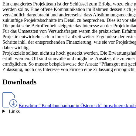
Ein engagiertes Projektteam ist der Schlüssel zum Erfolg, wozu eine
werden sollte. Eine offene Kommunikation im Rahmen dessen sich jeder 
verständlich dargebracht und andererseits, dass Abstimmungsmeetings
zukünftige Projektabschnitte im Detail zu besprechen. Dies ist vor all
Die praktische Betroffenheit steigerte das Interesse an der Projektmitar
Für das Umsetzten von Versuchsfragen waren die praktischen Erfahru
Projekte entwickeln sich in ihrer Laufzeit weiter. Ergebnisse der ers
Schritte inkl. der entsprechenden Finanzierung, wie sie vor Projektb
daher wichtig.
Projektziele sollten nicht zu hoch gesteckt werden. Die Erwartungsha
erfüllt werden. Oft sind sinnvolle und mögliche Ansätze, die zu eine
ermöglichen. So musste beispielsweise der Ansatz “Pflanzgut mit gee
Zulassung, noch das Interesse von Firmen eine Zulassung ermöglicht 
Downloads
Broschüre “Knoblauchanbau in Österreich”
broschuere-knobl
Links