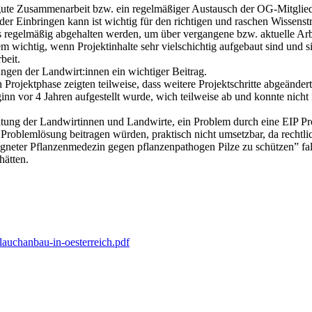
 gute Zusammenarbeit bzw. ein regelmäßiger Austausch der OG-Mitgliede
Einbringen kann ist wichtig für den richtigen und raschen Wissenstransf
 regelmäßig abgehalten werden, um über vergangene bzw. aktuelle Arbe
em wichtig, wenn Projektinhalte sehr vielschichtig aufgebaut sind und s
beit.
ngen der Landwirt:innen ein wichtiger Beitrag.
ten Projektphase zeigten teilweise, dass weitere Projektschritte abgeän
eginn vor 4 Jahren aufgestellt wurde, wich teilweise ab und konnte ni
ltung der Landwirtinnen und Landwirte, ein Problem durch eine EIP Pro
r Problemlösung beitragen würden, praktisch nicht umsetzbar, da rechtl
igneter Pflanzenmedezin gegen pflanzenpathogen Pilze zu schützen” fa
hätten.
auchanbau-in-oesterreich.pdf