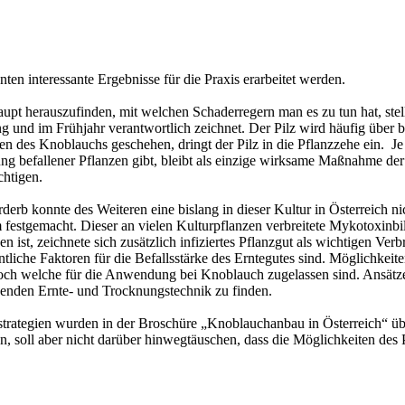
ten interessante Ergebnisse für die Praxis erarbeitet werden.
pt herauszufinden, mit welchen Schaderregern man es zu tun hat, stellt
ng und im Frühjahr verantwortlich zeichnet. Der Pilz wird häufig über
len des Knoblauchs geschehen, dringt der Pilz in die Pflanzzehe ein. Je
lung befallener Pflanzen gibt, bleibt als einzige wirksame Maßnahm
chtigen.
erb konnte des Weiteren eine bislang in dieser Kultur in Österreich n
m festgemacht. Dieser an vielen Kulturpflanzen verbreitete Mykotoxinbi
st, zeichnete sich zusätzlich infiziertes Pflanzgut als wichtigen Verbr
ntliche Faktoren für die Befallsstärke des Erntegutes sind. Möglichkei
noch welche für die Anwendung bei Knoblauch zugelassen sind. Ansätze 
onenden Ernte- und Trocknungstechnik zu finden.
trategien wurden in der Broschüre „Knoblauchanbau in Österreich“ üb
 soll aber nicht darüber hinwegtäuschen, dass die Möglichkeiten des P