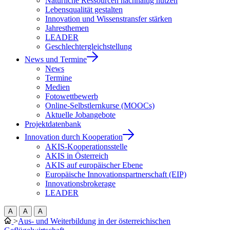
Natürliche Ressourcen nachhaltig nutzen
Lebensqualität gestalten
Innovation und Wissenstransfer stärken
Jahresthemen
LEADER
Geschlechtergleichstellung
News und Termine
News
Termine
Medien
Fotowettbewerb
Online-Selbstlernkurse (MOOCs)
Aktuelle Jobangebote
Projektdatenbank
Innovation durch Kooperation
AKIS-Kooperationsstelle
AKIS in Österreich
AKIS auf europäischer Ebene
Europäische Innovationspartnerschaft (EIP)
Innovationsbrokerage
LEADER
A
A
A
>
Aus- und Weiterbildung in der österreichischen