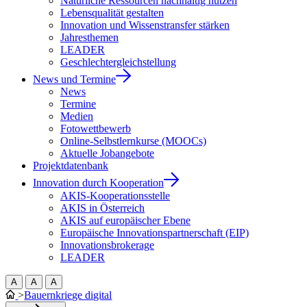
Natürliche Ressourcen nachhaltig nutzen
Lebensqualität gestalten
Innovation und Wissenstransfer stärken
Jahresthemen
LEADER
Geschlechtergleichstellung
News und Termine
News
Termine
Medien
Fotowettbewerb
Online-Selbstlernkurse (MOOCs)
Aktuelle Jobangebote
Projektdatenbank
Innovation durch Kooperation
AKIS-Kooperationsstelle
AKIS in Österreich
AKIS auf europäischer Ebene
Europäische Innovationspartnerschaft (EIP)
Innovationsbrokerage
LEADER
A
A
A
>
Bauernkriege digital