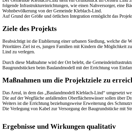
Der Gemeinde Kleblach-Lind steht ein Grundstück im Ortsteil Lind zu
folgende Infrastruktureinrichtungen, wie einen Nahversorger, eine B
Wohnbevölkerung von der Gemeinde Kleblach-Lind.
Auf Grund der Größe und örtlichen Integration ermöglicht das Proj
Ziele des Projekts
Beabsichtigt ist die Etablierung einer urbanen Siedlung, welche die W
Prioritäres Ziel ist es, jungen Familien mit Kindern die Möglichkei
Lind zu verlegen.
Durch diese Maßnahme wird der Ort belebt, die Gemeindeinfrastruktur
Baugrundstücken beim Baulandmodell mit der Errichtung von Einfam
Maßnahmen um die Projektziele zu erreic
Das Areal, in dem das „Baulandmodell Kleblach-Lind“ umgesetzt werde
Die auf der Wegfläche anfallenden Oberflächenwässer sollen über Dr
Weiters ist die Errichtung beziehungsweise Erweiterung des Schmut
Die Verlegung von Kabel zur Versorgung der Baugrundstücke mit Stro
Ergebnisse und Wirkungen qualitativ