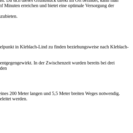
st. Da sich dieses Grundstück direkt im Ort befindet, kann man
f Minuten erreichen und bietet eine optimale Versorgung der
zubieten.
ttelpunkt in Kleblach-Lind zu finden beziehungsweise nach Kleblach-
ntgegengewirkt. In der Zwischenzeit wurden bereits bei drei
rden
 eines 200 Meter langen und 5,5 Meter breiten Weges notwendig.
leitet werden.