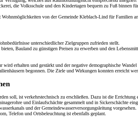
r Verfügung, welches aus Raumordnungssicht entsprechend integriert i
äckerei, die Volksschule und den Kindertagen bequem zu Fuß binnen fün
ekt Wohnmöglichkeiten von der Gemeinde Kleblach-Lind für Familien an
ohnbedürfnisse unterschiedlicher Zielgruppen zufrieden stellt.
t zu bieten, Bauland zu günstigen Preisen zu erwerben und den Lebensmi
 wird erhalten und gestärkt und der negative demographische Wandel e
ilienhäusern begonnen. Die Ziele und Wirkungen konnten erreicht we
hen
n soll, ist verkehrstechnisch zu erschließen. Dazu ist die Errichtung
ainagerohre und Einlaufschächte gesammelt und in Sickerschächte einge
zwasserkanals und der Gemeindewasserversorgungsleitung vorgesehen.
m, Telefon und Ortsbeleuchtung ist ebenfalls geplant.