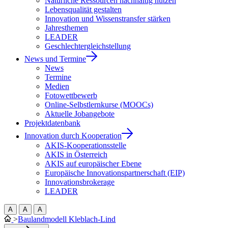
Natürliche Ressourcen nachhaltig nutzen
Lebensqualität gestalten
Innovation und Wissenstransfer stärken
Jahresthemen
LEADER
Geschlechtergleichstellung
News und Termine
News
Termine
Medien
Fotowettbewerb
Online-Selbstlernkurse (MOOCs)
Aktuelle Jobangebote
Projektdatenbank
Innovation durch Kooperation
AKIS-Kooperationsstelle
AKIS in Österreich
AKIS auf europäischer Ebene
Europäische Innovationspartnerschaft (EIP)
Innovationsbrokerage
LEADER
A
A
A
>
Baulandmodell Kleblach-Lind