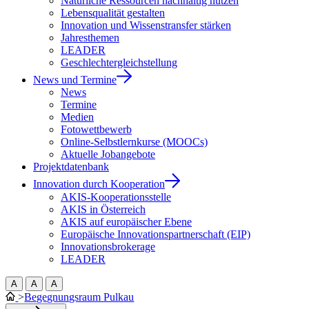
Natürliche Ressourcen nachhaltig nutzen
Lebensqualität gestalten
Innovation und Wissenstransfer stärken
Jahresthemen
LEADER
Geschlechtergleichstellung
News und Termine
News
Termine
Medien
Fotowettbewerb
Online-Selbstlernkurse (MOOCs)
Aktuelle Jobangebote
Projektdatenbank
Innovation durch Kooperation
AKIS-Kooperationsstelle
AKIS in Österreich
AKIS auf europäischer Ebene
Europäische Innovationspartnerschaft (EIP)
Innovationsbrokerage
LEADER
A
A
A
>
Begegnungsraum Pulkau