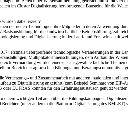
dlagen im Bereich der Wissensaufbereitung geleistet und somit viel für
Arbeiten im Cluster Digitalisierung hervorragende Bausteine für die 
wurden dabei erzielt?
men der neuen Technologien ihre Mitglieder in deren Anwendung dur
asisausbildung für die landwirtschaftliche Betriebsführung, zahlreiche
ologisierung und Digitalisierung in der Land- und Forstwirtschaft we
017“ erstmals tiefergreifende technologische Veränderungen in der Lan
anstaltungen, MultiplikatorInnenschulungen, dem Aufbau der Wissenspl
ereich Vermarktung wurden einerseits ausgewählte fachliche Themen de
ell im Bereich der agrarischen Bildungs- und Beratungscommunity – ge
 Vernetzungs- und Zusammenarbeit mit anderen, nationalen und intern
bau zu Digitalisierung angeführt (zum Beispiel Seminare von EIP-Agri
ALB oder EUFRAS konnten für den Erfahrungsaustausch genutzt werden
 zu einem wichtigen Teil auch über die Bildungskampagne „Digitalisie
Berichten (unter anderem die Plattform Digitalisierung des BMLRT) so