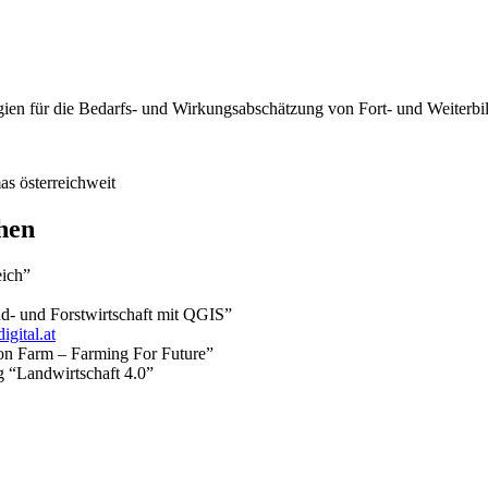
ogien für die Bedarfs- und Wirkungsabschätzung von Fort- und Weite
s österreichweit
hen
eich”
d- und Forstwirtschaft mit QGIS”
digital.at
ion Farm – Farming For Future”
g “Landwirtschaft 4.0”