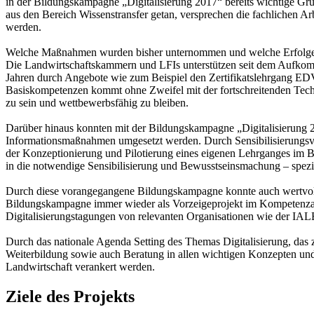
in der Bildungskampagne „Digitalisierung 2017“ bereits wichtige Grun
aus den Bereich Wissenstransfer getan, versprechen die fachlichen 
werden.
Welche Maßnahmen wurden bisher unternommen und welche Erfolge 
Die Landwirtschaftskammern und LFIs unterstützen seit dem Aufkom
Jahren durch Angebote wie zum Beispiel den Zertifikatslehrgang EDV-B
Basiskompetenzen kommt ohne Zweifel mit der fortschreitenden Techn
zu sein und wettbewerbsfähig zu bleiben.
Darüber hinaus konnten mit der Bildungskampagne „Digitalisierung 2
Informationsmaßnahmen umgesetzt werden. Durch Sensibilisierungsver
der Konzeptionierung und Pilotierung eines eigenen Lehrganges im B
in die notwendige Sensibilisierung und Bewusstseinsmachung – spezi
Durch diese vorangegangene Bildungskampagne konnte auch wertvolle
Bildungskampagne immer wieder als Vorzeigeprojekt im Kompetenzauf
Digitalisierungstagungen von relevanten Organisationen wie der I
Durch das nationale Agenda Setting des Themas Digitalisierung, das
Weiterbildung sowie auch Beratung in allen wichtigen Konzepten und 
Landwirtschaft verankert werden.
Ziele des Projekts