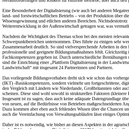
Herausforderungen und Risiken für einzelne Betriebe, aber auch den 
Eine Besonderheit der Digitalisierung (wie auch bei anderen Megatren
land- und forstwirtschaftlichen Betriebs – von der Produktion über d
Wissensgewinnung und etlichen anderen Bereichen. Nichtsdestotrotz wa
Weiterentwicklung in der Außenwirtschaft getragen war, was vermutlic
Nachdem die Wichtigkeit des Themas schon bei den meisten relevanten
Schwerpunktbereichen unternommen. Dies führte zu einigen sehr wertvo
Zusammenarbeit deutlich. So sind vielversprechende Arbeiten in den
professionelle und geeignete Bildungsmaßnahmen fehlt. Gleichzeitig
Fachkompetenzen gegeben ist. Durch unterschiedliche Bemühungen und 
sind die Einrichtung einer „Plattform Digitalisierung in der Landwi
Landwirtschaft“ mit insgesamt 24 Partnerinnen und Partnern.
Das vorliegende Bildungsvorhaben dreht sich wie schon das vorherg
(IKT) -Basiskompetenzen, sondern vielmehr um fortgeschrittene, dig
den Vergleich mit Ländern wie Niederlande, Großbritannien oder auch 
scheinen. Diese sind wohl sowohl in strukturellen Faktoren (kleiner
Insgesamt ist zu sagen, dass auch keine adäquate Datengrundlage über
von neuen, auf die Bedürfnisse von Betrieben maßgeschneiderten Ang
Dazu kommen aber eben auch fehlendes Wissen über die Chancen und
auch die Vereinfachung von Verwaltungsabläufen lässt einiges Optim
Daher ist es notwendig, wie bisher an diesen Aspekten in der agrari