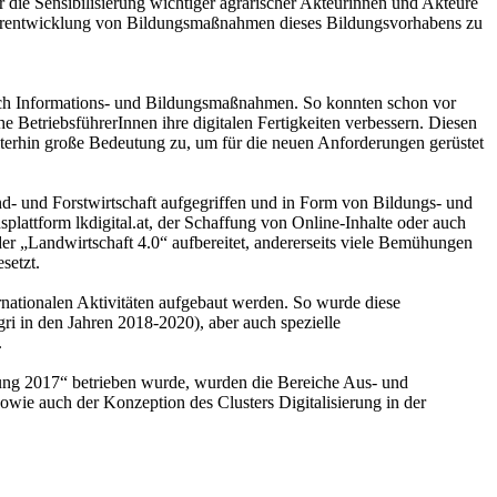
 die Sensibilisierung wichtiger agrarischer Akteurinnen und Akteure
Weiterentwicklung von Bildungsmaßnahmen dieses Bildungsvorhabens zu
ch Informations- und Bildungsmaßnahmen. So konnten schon vor
 BetriebsführerInnen ihre digitalen Fertigkeiten verbessern. Diesen
iterhin große Bedeutung zu, um für die neuen Anforderungen gerüstet
d- und Forstwirtschaft aufgegriffen und in Form von Bildungs- und
attform lkdigital.at, der Schaffung von Online-Inhalte oder auch
r „Landwirtschaft 4.0“ aufbereitet, andererseits viele Bemühungen
setzt.
ationalen Aktivitäten aufgebaut werden. So wurde diese
 in den Jahren 2018-2020), aber auch spezielle
.
rung 2017“ betrieben wurde, wurden die Bereiche Aus- und
wie auch der Konzeption des Clusters Digitalisierung in der