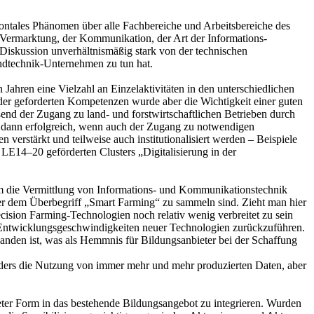
izontales Phänomen über alle Fachbereiche und Arbeitsbereiche des
ur Vermarktung, der Kommunikation, der Art der Informations-
 Diskussion unverhältnismäßig stark von der technischen
andtechnik-Unternehmen zu tun hat.
ahren eine Vielzahl an Einzelaktivitäten in den unterschiedlichen
 der geforderten Kompetenzen wurde aber die Wichtigkeit einer guten
end der Zugang zu land- und forstwirtschaftlichen Betrieben durch
r dann erfolgreich, wenn auch der Zugang zu notwendigen
erstärkt und teilweise auch institutionalisiert werden – Beispiele
LE14–20 geförderten Clusters „Digitalisierung in der
um die Vermittlung von Informations- und Kommunikationstechnik
ter dem Überbegriff „Smart Farming“ zu sammeln sind. Zieht man hier
ecision Farming-Technologien noch relativ wenig verbreitet zu sein
en Entwicklungsgeschwindigkeiten neuer Technologien zurückzuführen.
handen ist, was als Hemmnis für Bildungsanbieter bei der Schaffung
ers die Nutzung von immer mehr und mehr produzierten Daten, aber
eter Form in das bestehende Bildungsangebot zu integrieren. Wurden