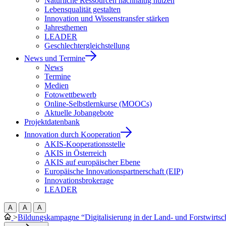
Natürliche Ressourcen nachhaltig nutzen
Lebensqualität gestalten
Innovation und Wissenstransfer stärken
Jahresthemen
LEADER
Geschlechtergleichstellung
News und Termine
News
Termine
Medien
Fotowettbewerb
Online-Selbstlernkurse (MOOCs)
Aktuelle Jobangebote
Projektdatenbank
Innovation durch Kooperation
AKIS-Kooperationsstelle
AKIS in Österreich
AKIS auf europäischer Ebene
Europäische Innovationspartnerschaft (EIP)
Innovationsbrokerage
LEADER
A
A
A
>
Bildungskampagne “Digitalisierung in der Land- und Forstwirtsc