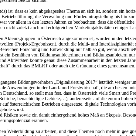
gesamten Sektor sichtbar.
ds) ist, dass es kein abgekapseltes Thema an sich ist, sondern ein hor
ie Betriebsführung, die Verwaltung und Förderantragstellung bis hin z
r vor allem in den letzten Jahren zu beobachten, dass die öffentliche
h nicht zuletzt auch mit erfolgreichen Marketingaktivitäten einiger L
 Akteursgruppen in Österreich angekommen ist, wurden in den letzten J
llen (Projekt-Ergebnissen), durch die Multi- und Interdisziplinarität
 Bereichen Forschung und Entwicklung nur halb so gut, wenn anschließ
 ist ein Bemühen von Bildungsanbieterinnen und Bildungsanbietern nu
Aktivitäten konnte genau diese Zusammenarbeit in den letzten Jahren v
rtschaft“ durch das BMLRT oder auch die Gründung eines gemeinsamen, 
egangene Bildungsvorhaben „Digitalisierung 2017“ letztlich weniger 
itale Anwendungen in der Land- und Forstwirtschaft, die am besten un
Deutschland, so stellt man fest, dass in Österreich viele Smart und Pr
e Betriebe, benachteiligte Gebiete,…), andererseits auf die enorm hoh
 auf österreichischen Betrieben eingesetzte, digitale Technologien vor
ebote wirkt.
 Risiken sowie ein damit einhergehend hohes Maß an Skepsis. Besond
ierungspotenzial erahnen.
schen Weiterbildung zu arbeiten, und diese Themen noch mehr in geeign