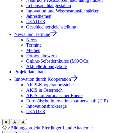
Natürliche Ressourcen nachhaltig nutzen
Lebensqualität gestalten
Innovation und Wissenstransfer stärken
Jahresthemen
LEADER
Geschlechtergleichstellung
News und Termine
News
Termine
Medien
Fotowettbewerb
Online-Selbstlernkurse (MOOCs)
Aktuelle Jobangebote
Projektdatenbank
Innovation durch Kooperation
AKIS-Kooperationsstelle
AKIS in Österreich
AKIS auf europäischer Ebene
Europäische Innovationspartnerschaft (EIP)
Innovationsbrokerage
LEADER
A
A
A
>
Bildungsprojekt Eferdinger Land Akademie