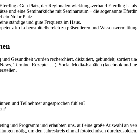
 Eferding eGen Platz, der Regionalentwicklungsverband Eferding ist a
plätze und eine Seminarküche mit Seminarraum – die sogenannte Eferd
 ein Notar Platz.
 eine ständige und gute Frequenz im Haus.
Kompetenz im Lebensmittelbereich zu präsentieren und Wissensvermittl
hen
d Gesundheit wurden recherchiert, diskutiert, gebündelt, sortiert und
 News, Termine, Rezepte, …), Social Media-Kanälen (facebook und Ins
rstellen.
rinnen und Teilnehmer angesprochen fühlen?
en?
eting und Programm und erlaubten uns, auf eine große Auswahl an ver
tungen nötig, um den Jahreskreis einmal fototechnisch durchzuspielen