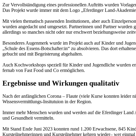
Zur Vervollständigung eines professionellen Auftritts wurden Vorlagen
Das Projekt wurde immer mit dem Logo „Eferdinger Land-Akademie“ tr
Mit vielen thematisch passenden Institutionen, aber auch Einzelpers
wurden angedacht und umgesetzt. Partnerinnen und Partner wurden g
allerdings so manches nicht oder nur erschwert beziehungsweise zeitv
Besonderes Augenmerk wurde im Projekt auch auf Kinder und Jugendl
„Schule des Essens-Botschafter:in“ zu absolvieren. Das dort erhalte
gebucht und mit Begeisterung abgehalten.
Auch Kochworkshops speziell für Kinder und Jugendliche wurden ent
fernab von Fast Food und Co ermöglichen.
Ergebnisse und Wirkungen qualitativ
Nach der anfänglichen Corona – Flaute (viele Kurse konnten leider n
Wissensvermittlungs-Insitutuion in der Region.
Immer mehr Menschen wurden und werden auf die Eferdinger Land A
und Gesundheit vermitteln.
Mit Stand Ende Juni 2023 konnten rund 1.200 Erwachsene, 845 Kinder
Kursteilnehmerinnen und Kursteilnehmer kehren wieder– wer einmal d