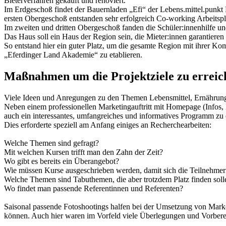
Bieterverfahren gekauft und renoviert.
Im Erdgeschoß findet der Bauernladen „Efi“ der Lebens.mittel.punkt
ersten Obergeschoß entstanden sehr erfolgreich Co-working Arbeits
Im zweiten und dritten Obergeschoß fanden die Schüler:innenhilfe und
Das Haus soll ein Haus der Region sein, die Mieter:innen garantieren
So entstand hier ein guter Platz, um die gesamte Region mit ihrer 
„Eferdinger Land Akademie“ zu etablieren.
Maßnahmen um die Projektziele zu erreic
Viele Ideen und Anregungen zu den Themen Lebensmittel, Ernährung un
Neben einem professionellen Marketingauftritt mit Homepage (Infos,
auch ein interessantes, umfangreiches und informatives Programm zu e
Dies erforderte speziell am Anfang einiges an Recherchearbeiten:
Welche Themen sind gefragt?
Mit welchen Kursen trifft man den Zahn der Zeit?
Wo gibt es bereits ein Überangebot?
Wie müssen Kurse ausgeschrieben werden, damit sich die Teilnehme
Welche Themen sind Tabuthemen, die aber trotzdem Platz finden soll
Wo findet man passende Referentinnen und Referenten?
Saisonal passende Fotoshootings halfen bei der Umsetzung von Mark
können. Auch hier waren im Vorfeld viele Überlegungen und Vorberei