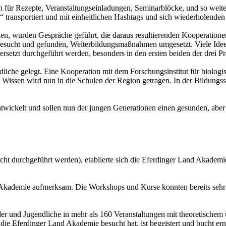
 für Rezepte, Veranstaltungseinladungen, Seminarblöcke, und so weiter 
ansportiert und mit einheitlichen Hashtags und sich wiederholenden 
onen, wurden Gespräche geführt, die daraus resultierenden Kooperation
esucht und gefunden, Weiterbildungsmaßnahmen umgesetzt. Viele Ideen
ersetzt durchgeführt werden, besonders in den ersten beiden der drei P
iche gelegt. Eine Kooperation mit dem Forschungsinstitut für biolog
ne Wissen wird nun in die Schulen der Region getragen. In der Bildungs
wickelt und sollen nun der jungen Generationen einen gesunden, aber
icht durchgeführt werden), etablierte sich die Eferdinger Land Akadem
kademie aufmerksam. Die Workshops und Kurse konnten bereits sehr 
 und Jugendliche in mehr als 160 Veranstaltungen mit theoretischem 
ie Eferdinger Land Akademie besucht hat, ist begeistert und bucht er