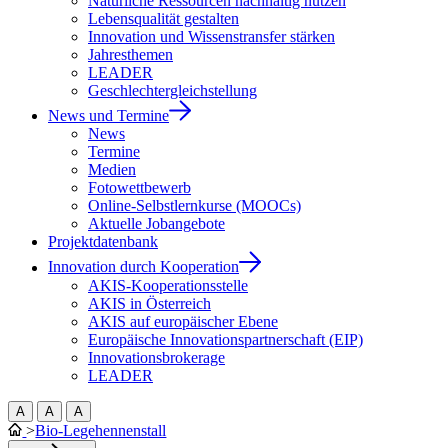
Natürliche Ressourcen nachhaltig nutzen
Lebensqualität gestalten
Innovation und Wissenstransfer stärken
Jahresthemen
LEADER
Geschlechtergleichstellung
News und Termine
News
Termine
Medien
Fotowettbewerb
Online-Selbstlernkurse (MOOCs)
Aktuelle Jobangebote
Projektdatenbank
Innovation durch Kooperation
AKIS-Kooperationsstelle
AKIS in Österreich
AKIS auf europäischer Ebene
Europäische Innovationspartnerschaft (EIP)
Innovationsbrokerage
LEADER
A
A
A
>
Bio-Legehennenstall