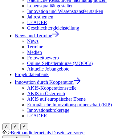
Natürliche Ressourcen nachhaltig nutzen
Lebensqualität gestalten
Innovation und Wissenstransfer stärken
Jahresthemen
LEADER
Geschlechtergleichstellung
News und Termine
News
Termine
Medien
Fotowettbewerb
Online-Selbstlernkurse (MOOCs)
Aktuelle Jobangebote
Projektdatenbank
Innovation durch Kooperation
AKIS-Kooperationsstelle
AKIS in Österreich
AKIS auf europäischer Ebene
Europäische Innovationspartnerschaft (EIP)
Innovationsbrokerage
LEADER
A
A
A
>
Breitbandinternet als Daseinsvorsorge