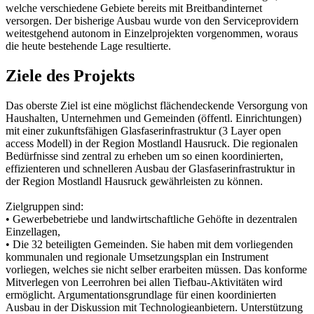
welche verschiedene Gebiete bereits mit Breitbandinternet
versorgen. Der bisherige Ausbau wurde von den Serviceprovidern
weitestgehend autonom in Einzelprojekten vorgenommen, woraus
die heute bestehende Lage resultierte.
Ziele des Projekts
Das oberste Ziel ist eine möglichst flächendeckende Versorgung von
Haushalten, Unternehmen und Gemeinden (öffentl. Einrichtungen)
mit einer zukunftsfähigen Glasfaserinfrastruktur (3 Layer open
access Modell) in der Region Mostlandl Hausruck. Die regionalen
Bedürfnisse sind zentral zu erheben um so einen koordinierten,
effizienteren und schnelleren Ausbau der Glasfaserinfrastruktur in
der Region Mostlandl Hausruck gewährleisten zu können.
Zielgruppen sind:
• Gewerbebetriebe und landwirtschaftliche Gehöfte in dezentralen
Einzellagen,
• Die 32 beteiligten Gemeinden. Sie haben mit dem vorliegenden
kommunalen und regionale Umsetzungsplan ein Instrument
vorliegen, welches sie nicht selber erarbeiten müssen. Das konforme
Mitverlegen von Leerrohren bei allen Tiefbau-Aktivitäten wird
ermöglicht. Argumentationsgrundlage für einen koordinierten
Ausbau in der Diskussion mit Technologieanbietern. Unterstützung