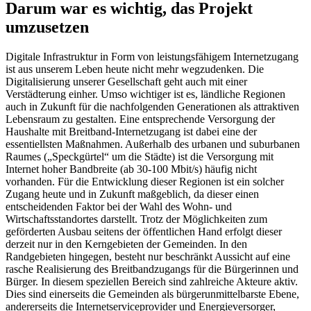
Darum war es wichtig, das Projekt
umzusetzen
Digitale Infrastruktur in Form von leistungsfähigem Internetzugang
ist aus unserem Leben heute nicht mehr wegzudenken. Die
Digitalisierung unserer Gesellschaft geht auch mit einer
Verstädterung einher. Umso wichtiger ist es, ländliche Regionen
auch in Zukunft für die nachfolgenden Generationen als attraktiven
Lebensraum zu gestalten. Eine entsprechende Versorgung der
Haushalte mit Breitband-Internetzugang ist dabei eine der
essentiellsten Maßnahmen. Außerhalb des urbanen und suburbanen
Raumes („Speckgürtel“ um die Städte) ist die Versorgung mit
Internet hoher Bandbreite (ab 30-100 Mbit/s) häufig nicht
vorhanden. Für die Entwicklung dieser Regionen ist ein solcher
Zugang heute und in Zukunft maßgeblich, da dieser einen
entscheidenden Faktor bei der Wahl des Wohn- und
Wirtschaftsstandortes darstellt. Trotz der Möglichkeiten zum
geförderten Ausbau seitens der öffentlichen Hand erfolgt dieser
derzeit nur in den Kerngebieten der Gemeinden. In den
Randgebieten hingegen, besteht nur beschränkt Aussicht auf eine
rasche Realisierung des Breitbandzugangs für die Bürgerinnen und
Bürger. In diesem speziellen Bereich sind zahlreiche Akteure aktiv.
Dies sind einerseits die Gemeinden als bürgerunmittelbarste Ebene,
andererseits die Internetserviceprovider und Energieversorger,