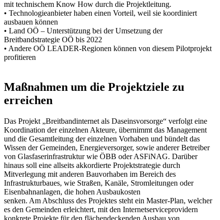
mit technischem Know How durch die Projektleitung.
• Technologieanbieter haben einen Vorteil, weil sie koordiniert
ausbauen können
• Land OÖ – Unterstützung bei der Umsetzung der
Breitbandstrategie OÖ bis 2022
• Andere OÖ LEADER-Regionen können von diesem Pilotprojekt
profitieren
Maßnahmen um die Projektziele zu
erreichen
Das Projekt „Breitbandinternet als Daseinsvorsorge“ verfolgt eine
Koordination der einzelnen Akteure, übernimmt das Management
und die Gesamtleitung der einzelnen Vorhaben und bündelt das
Wissen der Gemeinden, Energieversorger, sowie anderer Betreiber
von Glasfaserinfrastruktur wie ÖBB oder ASFiNAG. Darüber
hinaus soll eine allseits akkordierte Projektstrategie durch
Mitverlegung mit anderen Bauvorhaben im Bereich des
Infrastrukturbaues, wie Straßen, Kanäle, Stromleitungen oder
Eisenbahnanlagen, die hohen Ausbaukosten
senken. Am Abschluss des Projektes steht ein Master-Plan, welcher
es den Gemeinden erleichtert, mit den Internetserviceprovidern
konkrete Projekte für den flächendeckenden Ausbau von