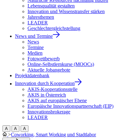
Natürliche Ressourcen nachhaltig nutzen
Lebensqualität gestalten
Innovation und Wissenstransfer stärken
Jahresthemen
LEADER
Geschlechtergleichstellung
News und Termine
News
Termine
Medien
Fotowettbewerb
Online-Selbstlernkurse (MOOCs)
Aktuelle Jobangebote
Projektdatenbank
Innovation durch Kooperation
AKIS-Kooperationsstelle
AKIS in Österreich
AKIS auf europäischer Ebene
Europäische Innovationspartnerschaft (EIP)
Innovationsbrokerage
LEADER
A
A
A
>
Coworking, Smart Working und Stadtlabor