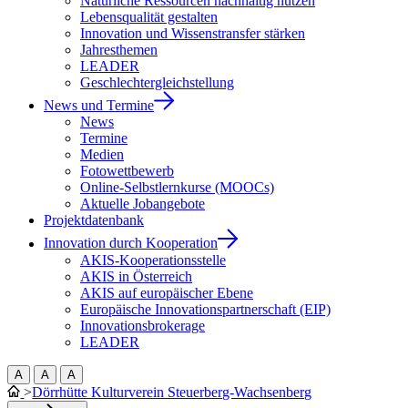
Natürliche Ressourcen nachhaltig nutzen
Lebensqualität gestalten
Innovation und Wissenstransfer stärken
Jahresthemen
LEADER
Geschlechtergleichstellung
News und Termine
News
Termine
Medien
Fotowettbewerb
Online-Selbstlernkurse (MOOCs)
Aktuelle Jobangebote
Projektdatenbank
Innovation durch Kooperation
AKIS-Kooperationsstelle
AKIS in Österreich
AKIS auf europäischer Ebene
Europäische Innovationspartnerschaft (EIP)
Innovationsbrokerage
LEADER
A
A
A
>
Dörrhütte Kulturverein Steuerberg-Wachsenberg