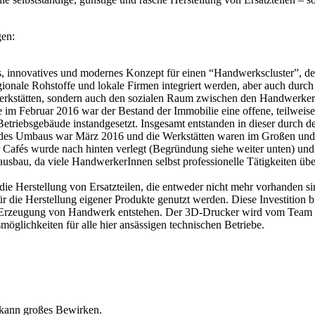
gen:
, innovatives und modernes Konzept für einen “Handwerkscluster”, der
gionale Rohstoffe und lokale Firmen integriert werden, aber auch durch 
e Werkstätten, sondern auch den sozialen Raum zwischen den Handwerker
im Februar 2016 war der Bestand der Immobilie eine offene, teilweis
 Betriebsgebäude instandgesetzt. Insgesamt entstanden in dieser durch
tart des Umbaus war März 2016 und die Werkstätten waren im Großen u
r Cafés wurde nach hinten verlegt (Begründung siehe weiter unten) u
stausbau, da viele HandwerkerInnen selbst professionelle Tätigkeite
 Herstellung von Ersatzteilen, die entweder nicht mehr vorhanden si
die Herstellung eigener Produkte genutzt werden. Diese Investition b
nd Erzeugung von Handwerk entstehen. Der 3D-Drucker wird vom Team d
möglichkeiten für alle hier ansässigen technischen Betriebe.
– kann großes Bewirken.