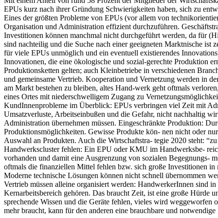
Mit einem Anteil von rund 58 Prozent der Mitglieder der Wirtschafts
EPUs kurz nach ihrer Gründung Schwierigkeiten haben, sich zu entwic
Eines der größten Probleme von EPUs (vor allem von technikorientiert
Organisation und Administration effizient durchzuführen. Geschäftst
Investitionen können manchmal nicht durchgeführt werden, da für (Hi
sind nachteilig und die Suche nach einer geeigneten Marktnische is
für viele EPUs unmöglich und ein eventuell existierendes Innovations
Innovationen, die eine ökologische und sozial-gerechte Produktion 
Produktionsketten gelten; auch Kleinbetriebe in verschiedenen Bran
und gemeinsame Vertrieb. Kooperation und Vernetzung werden in der W
am Markt bestehen zu bleiben, altes Hand-werk geht oftmals verloren
eines Ortes mit niederschwelligem Zugang zu Vernetzungsmöglichkeit
KundInnenprobleme im Überblick: EPUs verbringen viel Zeit mit Admin
Umsatzverluste, Arbeitseinbußen und die Gefahr, nicht nachhaltig wi
Administration übernehmen müssen. Eingeschränkte Produktion: Durch
Produktionsmöglichkeiten. Gewisse Produkte kön- nen nicht oder nur
Auswahl an Produkten. Auch die Wirtschaftstra- tegie 2020 steht: “
Handwerkscluster fehlen: Ein EPU oder KMU im Handwerksbe- reich zu 
vorhanden und damit eine Ausgrenzung von sozialen Begegnungs- mögl
oftmals die finanziellen Mittel fehlen bzw. sich große Investitionen 
Moderne technische Lösungen können nicht schnell übernommen werd
Vertrieb müssen alleine organisiert werden: HandwerkerInnen sind in d
Kernarbeitsbereich gehören. Das braucht Zeit, ist eine große Hürde 
sprechende Wissen und die Geräte fehlen, vieles wird weggeworfen od
mehr braucht, kann für den anderen eine brauchbare und notwendige 