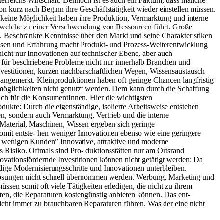
terreichs Wirtschaft. Dennoch ist es auch ein Faktum, dass manche
n kurz nach Beginn ihre Geschäftstätigkeit wieder einstellen müssen.
d keine Möglichkeit haben ihre Produktion, Vermarktung und interne
n, welche zu einer Verschwendung von Ressourcen führt. Große
d. Beschränkte Kenntnisse über den Markt und seine Charakteristiken
issen und Erfahrung macht Produkt- und Prozess-Weiterentwicklung
nicht nur Innovationen auf technischer Ebene, aber auch
 für beschriebene Probleme nicht nur innerhalb Branchen und
vestitionen, kurzen nachbarschaftlichen Wegen, Wissensaustausch
n angemerkt. Kleinproduktionen haben oft geringe Chancen langfristig
gsmöglichkeiten nicht genutzt werden. Dem kann durch die Schaffung
ch für die KonsumentInnen. Hier die wichtigsten
ukte: Durch die eigenständige, isolierte Arbeitsweise entstehen
en, sondern auch Vermarktung, Vertrieb und die interne
Material, Maschinen, Wissen ergeben sich geringe
omit entste- hen weniger Innovationen ebenso wie eine geringere
er wenigen Kunden” Innovative, attraktive und moderne
 Risiko. Oftmals sind Pro- duktionsstätten nur am Ortsrand
vationsfördernde Investitionen können nicht getätigt werden: Da
ndige Modernisierungsschritte und Innovationen unterbleiben.
Lösungen nicht schnell übernommen werden. Werbung, Marketing und
ssen somit oft viele Tätigkeiten erledigen, die nicht zu ihrem
ten, die Reparaturen kostengünstig anbieten können. Das ent-
icht immer zu brauchbaren Reparaturen führen. Was der eine nicht