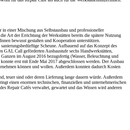
 in einer Mischung aus Selbstausbau und professioneller
die Art der Errichtung der Werkstätten bereits die spätere Nutzung
Innen bewusst gestalten und Kooperation unterstützen.
e sanierungsbedürftige Scheune. Aufbauend auf das Konzept des
 den GAL Call geförderten Ausbaustufe sechs Handwerkstätten,
nd Ganzen im August 2016 bezugsfertig (Wasser, Beleuchtung und
nd konnte erst mit Ende Mai 2017 abgeschlossen werden. Der Ausbau
n übernehmen können und wollen. Außerdem konnten dadurch Kosten
nd, teuer sind oder deren Lieferung lange dauern würde. Außerdem
ringt einen enormen technischen, finanziellen und unternehmerischen
es Repair Cafés verwaltet, gewartet und das Wissen wird anderen