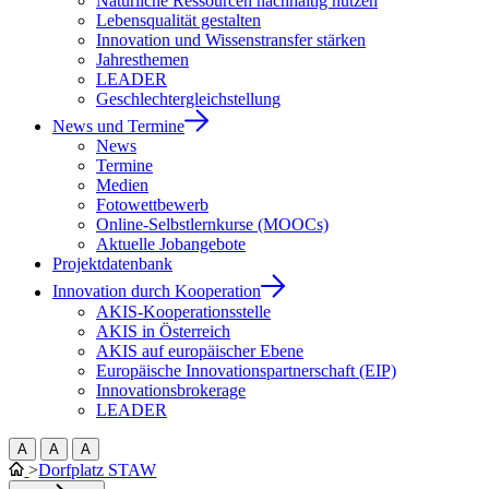
Natürliche Ressourcen nachhaltig nutzen
Lebensqualität gestalten
Innovation und Wissenstransfer stärken
Jahresthemen
LEADER
Geschlechtergleichstellung
News und Termine
News
Termine
Medien
Fotowettbewerb
Online-Selbstlernkurse (MOOCs)
Aktuelle Jobangebote
Projektdatenbank
Innovation durch Kooperation
AKIS-Kooperationsstelle
AKIS in Österreich
AKIS auf europäischer Ebene
Europäische Innovationspartnerschaft (EIP)
Innovationsbrokerage
LEADER
A
A
A
>
Dorfplatz STAW