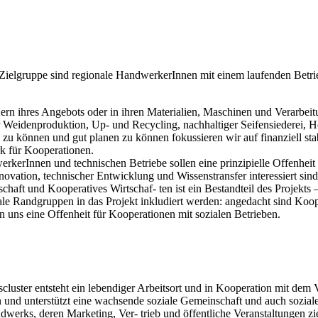
Zielgruppe sind regionale HandwerkerInnen mit einem laufenden Betr
Kern ihres Angebots oder in ihren Materialien, Maschinen und Verarbeit
 Weidenproduktion, Up- und Recycling, nachhaltiger Seifensiederei, 
 zu können und gut planen zu können fokussieren wir auf finanziell st
rk für Kooperationen.
kerInnen und technischen Betriebe sollen eine prinzipielle Offenheit
ovation, technischer Entwicklung und Wissenstransfer interessiert sind
rtschaft und Kooperatives Wirtschaf- ten ist ein Bestandteil des Projekt
oziale Randgruppen in das Projekt inkludiert werden: angedacht sind K
 uns eine Offenheit für Kooperationen mit sozialen Betrieben.
ter entsteht ein lebendiger Arbeitsort und in Kooperation mit dem Ve
d unterstützt eine wachsende soziale Gemeinschaft und auch sozial
erks, deren Marketing, Ver- trieb und öffentliche Veranstaltungen zieh