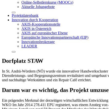
Online-Selbstlernkurse (MOOCs)
Aktuelle Jobangebote
Projektdatenbank
Innovation durch Kooperation
AKIS-Kooperationsstelle
AKIS in Österreich
AKIS auf europäischer Ebene
Europäische Innovationspartnerschaft (EIP)
Innovationsbrokerage
LEADER
Dorfplatz STAW
In St. Andrä-Wördern (NÖ) wurde ein innovativer Handwerkscluster e
Dienstleistungs- und Begegnungszentrum revitalisiert und umgebaut 
und nachhaltige Werkstätten und ein Repair Café errichtet.
Darum war es wichtig, das Projekt umzuse
Ein prägendes Merkmal der derzeitigen wirtschaftlichen Entwicklun
WKO Im Jahr 2014 278.411 EPU registriert, was einem Anstieg von 4