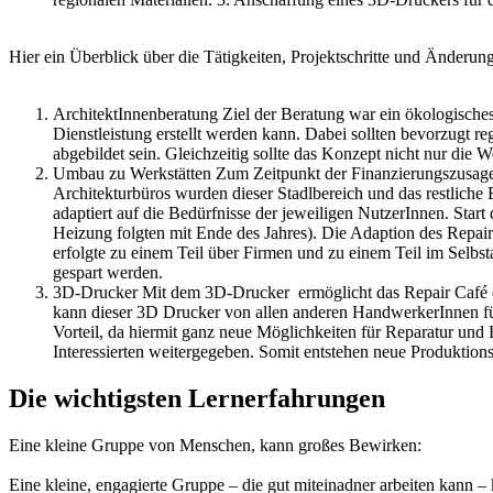
Hier ein Überblick über die Tätigkeiten, Projektschritte und Änderun
ArchitektInnenberatung Ziel der Beratung war ein ökologisches
Dienstleistung erstellt werden kann. Dabei sollten bevorzugt re
abgebildet sein. Gleichzeitig sollte das Konzept nicht nur di
Umbau zu Werkstätten Zum Zeitpunkt der Finanzierungszusage 
Architekturbüros wurden dieser Stadlbereich und das restliche
adaptiert auf die Bedürfnisse der jeweiligen NutzerInnen. S
Heizung folgten mit Ende des Jahres). Die Adaption des Repai
erfolgte zu einem Teil über Firmen und zu einem Teil im Selb
gespart werden.
3D-Drucker Mit dem 3D-Drucker ermöglicht das Repair Café die
kann dieser 3D Drucker von allen anderen HandwerkerInnen für 
Vorteil, da hiermit ganz neue Möglichkeiten für Reparatur u
Interessierten weitergegeben. Somit entstehen neue Produktions
Die wichtigsten Lernerfahrungen
Eine kleine Gruppe von Menschen, kann großes Bewirken:
Eine kleine, engagierte Gruppe – die gut miteinadner arbeiten kann 