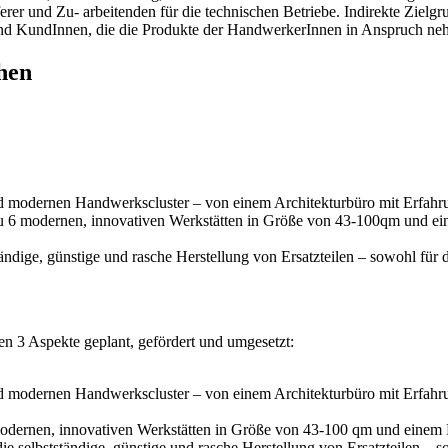
erer und Zu- arbeitenden für die technischen Betriebe. Indirekte Zielg
end KundInnen, die die Produkte der HandwerkerInnen in Anspruch neh
hen
nd modernen Handwerkscluster – von einem Architekturbüro mit Erfahru
6 modernen, innovativen Werkstätten in Größe von 43-100qm und eine
ändige, günstige und rasche Herstellung von Ersatzteilen – sowohl für d
 wurden 3 Aspekte geplant, gefördert und umgesetzt:
nd modernen Handwerkscluster – von einem Architekturbüro mit Erfahr
ernen, innovativen Werkstätten in Größe von 43-100 qm und einem Re
ie selbstständige, günstige und rasche Herstellung von Ersatzteilen – s