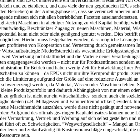
kammern sind EPUs mittlerweile ein unverzichtbarer Bestandteil von Ös
keln und zu etablieren, und dass viele der neu gegründeten EPUs scho
en Betrieben) in der Anfangsphase ist, dass sie vereinzelt arbeiten un
ragende müssen sich mit allen betrieblichen Facetten auseinandersetze
gh-tech) Maschinen in alleiniger Nutzung zu viel Kapital benötigt wir
t zeitaufwändig. Beschränkter Zugang zu neuen Maschinen, Material, W
potential kann nicht oder nicht genügend genutzt werden. Dies betrifft 
ermöglichen. Hierbei muss festgehalten werden, dass mögliche Lösungen
chen profitieren von Kooperation und Vernetzung durch gemeinsamen In
irtschaftsstrategie Niederösterreich als wesentliche Erfolgsstrategie
, weil Vernetzung nicht stattfindet und die Vorteile neuer Verarbeitun
en entgegengewirkt werden – nicht nur für ProduzentInnen sondern au
istration für Betrieb und haben wenig Zeit für Entwicklung ihrer Prod
rtschaften zu können – da EPUs nicht nur ihre Kernprodukt produ- zier
 die Limitierung aufgrund der Größe auf eine reduzierte Auswahl an 
 schwer erzeugt werden, da Material, Wissen oder Maschinen fehlen. S
zu kleine Produktportfolio und dadurch Abhängigkeit von nur einem od
gründen ist nicht nur ein wirtschaftliches, sondern auch ein soziales
ichkeiten (z.B. Mittagessen und Familienfreundlichkeit) evident. Inno
in neue Maschinennicht auszahlen, werde diese nicht getätigt und notwe
en: Aufgrund des oftmals ge- ringen Kapitaleinsatzes können neue 
er Vermarktung, Vertrieb und Werbung auf sich selbst gestellten und mü
und führt oft zu Schwierigkeiten. “Wegwerfgesellschaft” – Mangel an Or
er teuer und zeitaufwändig fürKostenvoranschläge eingeschickt, die n
Ressource sein.