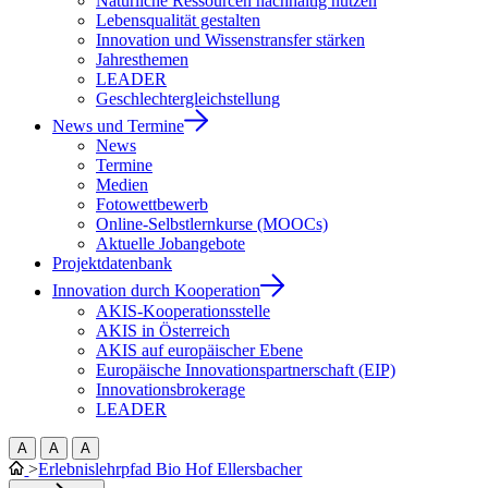
Natürliche Ressourcen nachhaltig nutzen
Lebensqualität gestalten
Innovation und Wissenstransfer stärken
Jahresthemen
LEADER
Geschlechtergleichstellung
News und Termine
News
Termine
Medien
Fotowettbewerb
Online-Selbstlernkurse (MOOCs)
Aktuelle Jobangebote
Projektdatenbank
Innovation durch Kooperation
AKIS-Kooperationsstelle
AKIS in Österreich
AKIS auf europäischer Ebene
Europäische Innovationspartnerschaft (EIP)
Innovationsbrokerage
LEADER
A
A
A
>
Erlebnislehrpfad Bio Hof Ellersbacher