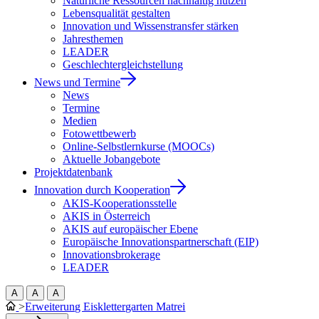
Natürliche Ressourcen nachhaltig nutzen
Lebensqualität gestalten
Innovation und Wissenstransfer stärken
Jahresthemen
LEADER
Geschlechtergleichstellung
News und Termine
News
Termine
Medien
Fotowettbewerb
Online-Selbstlernkurse (MOOCs)
Aktuelle Jobangebote
Projektdatenbank
Innovation durch Kooperation
AKIS-Kooperationsstelle
AKIS in Österreich
AKIS auf europäischer Ebene
Europäische Innovationspartnerschaft (EIP)
Innovationsbrokerage
LEADER
A
A
A
>
Erweiterung Eisklettergarten Matrei