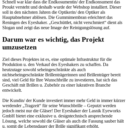
Schnell war klar dass die Endkosumentin/ der Endkonsument das
Proukt versteht und deshalb wurde der Webshop installiert. Dieser
soll in den nächsten Jahren die Optikerin/ den Optiker als
Hauptabnehmer ablösen. Die Gummimembran erleichtert das
Reningen des Eyeshaker. „Geschüttlet, nicht verschmiert“ dient als
Slogan und zeigt das neue Image der Reinigungslösung auf.
Darum war es wichtig, das Projekt
umzusetzen
Ziel dieses Projektes ist es, eine optimale Infrastruktur für die
Produktion u. den Verkauf des Eyeshakers zu schaffen. Da
heutzutage sowohl seheingeschränkte als auch
nichtseheingeschränkte Brillenträgerinnen und Brillenträger bereit
sind, viel Geld für Ihre Wunschbrille zu investieren, hat sich das
Geschäft mit Brillen u. Zubehör zu einer lukrativen Branche
entwickelt.
Die Kundin/ der Kunde investiert immer mehr Geld in immer kürzer
werdender „Tragzeit“ für seine Wunschbrille – Geputzt werden
jedoch meist nur die Gläser! Der Eyeshaker der Lasnik Eyeworks
GmbH bietet eine exklusive u. designtechnisch ansprechende
Lösung, welche sowohl die Gläser als auch die Fassung sauber hält
u. somit die Lebensdauer der Brille signifikant erhöht.