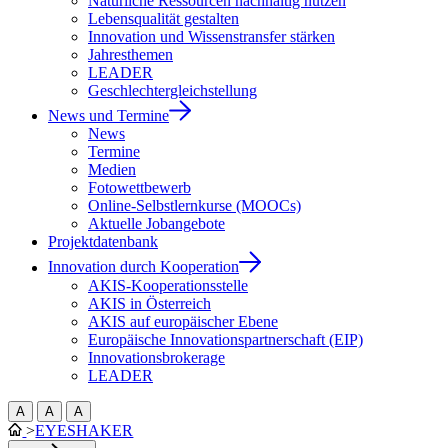
Natürliche Ressourcen nachhaltig nutzen
Lebensqualität gestalten
Innovation und Wissenstransfer stärken
Jahresthemen
LEADER
Geschlechtergleichstellung
News und Termine
News
Termine
Medien
Fotowettbewerb
Online-Selbstlernkurse (MOOCs)
Aktuelle Jobangebote
Projektdatenbank
Innovation durch Kooperation
AKIS-Kooperationsstelle
AKIS in Österreich
AKIS auf europäischer Ebene
Europäische Innovationspartnerschaft (EIP)
Innovationsbrokerage
LEADER
A
A
A
>
EYESHAKER