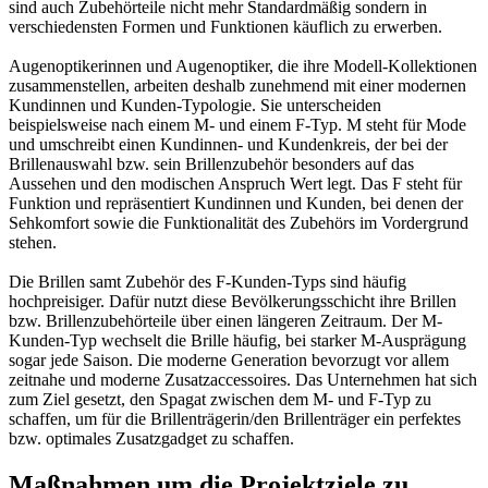
sind auch Zubehörteile nicht mehr Standardmäßig sondern in
verschiedensten Formen und Funktionen käuflich zu erwerben.
Augenoptikerinnen und Augenoptiker, die ihre Modell-Kollektionen
zusammenstellen, arbeiten deshalb zunehmend mit einer modernen
Kundinnen und Kunden-Typologie. Sie unterscheiden
beispielsweise nach einem M- und einem F-Typ. M steht für Mode
und umschreibt einen Kundinnen- und Kundenkreis, der bei der
Brillenauswahl bzw. sein Brillenzubehör besonders auf das
Aussehen und den modischen Anspruch Wert legt. Das F steht für
Funktion und repräsentiert Kundinnen und Kunden, bei denen der
Sehkomfort sowie die Funktionalität des Zubehörs im Vordergrund
stehen.
Die Brillen samt Zubehör des F-Kunden-Typs sind häufig
hochpreisiger. Dafür nutzt diese Bevölkerungsschicht ihre Brillen
bzw. Brillenzubehörteile über einen längeren Zeitraum. Der M-
Kunden-Typ wechselt die Brille häufig, bei starker M-Ausprägung
sogar jede Saison. Die moderne Generation bevorzugt vor allem
zeitnahe und moderne Zusatzaccessoires. Das Unternehmen hat sich
zum Ziel gesetzt, den Spagat zwischen dem M- und F-Typ zu
schaffen, um für die Brillenträgerin/den Brillenträger ein perfektes
bzw. optimales Zusatzgadget zu schaffen.
Maßnahmen um die Projektziele zu