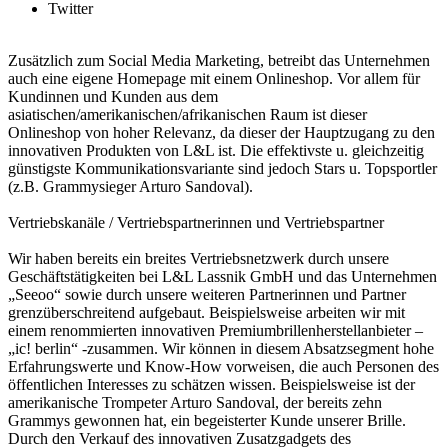
Twitter
Zusätzlich zum Social Media Marketing, betreibt das Unternehmen
auch eine eigene Homepage mit einem Onlineshop. Vor allem für
Kundinnen und Kunden aus dem
asiatischen/amerikanischen/afrikanischen Raum ist dieser
Onlineshop von hoher Relevanz, da dieser der Hauptzugang zu den
innovativen Produkten von L&L ist. Die effektivste u. gleichzeitig
günstigste Kommunikationsvariante sind jedoch Stars u. Topsportler
(z.B. Grammysieger Arturo Sandoval).
Vertriebskanäle / Vertriebspartnerinnen und Vertriebspartner
Wir haben bereits ein breites Vertriebsnetzwerk durch unsere
Geschäftstätigkeiten bei L&L Lassnik GmbH und das Unternehmen
„Seeoo“ sowie durch unsere weiteren Partnerinnen und Partner
grenzüberschreitend aufgebaut. Beispielsweise arbeiten wir mit
einem renommierten innovativen Premiumbrillenherstellanbieter –
„ic! berlin“ -zusammen. Wir können in diesem Absatzsegment hohe
Erfahrungswerte und Know-How vorweisen, die auch Personen des
öffentlichen Interesses zu schätzen wissen. Beispielsweise ist der
amerikanische Trompeter Arturo Sandoval, der bereits zehn
Grammys gewonnen hat, ein begeisterter Kunde unserer Brille.
Durch den Verkauf des innovativen Zusatzgadgets des