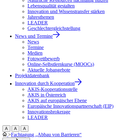
Natürliche Ressourcen nachhaltig nutzen
Lebensqualität gestalten
Innovation und Wissenstransfer stärken
Jahresthemen
LEADER
Geschlechtergleichstellung
News und Termine
News
Termine
Medien
Fotowettbewerb
Online-Selbstlernkurse (MOOCs)
Aktuelle Jobangebote
Projektdatenbank
Innovation durch Kooperation
AKIS-Kooperationsstelle
AKIS in Österreich
AKIS auf europäischer Ebene
Europäische Innovationspartnerschaft (EIP)
Innovationsbrokerage
LEADER
A
A
A
>
Fachtagung „Abbau von Barrieren“