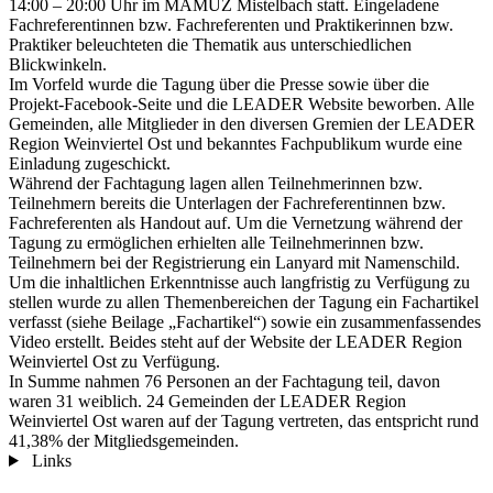
14:00 – 20:00 Uhr im MAMUZ Mistelbach statt. Eingeladene
Fachreferentinnen bzw. Fachreferenten und Praktikerinnen bzw.
Praktiker beleuchteten die Thematik aus unterschiedlichen
Blickwinkeln.
Im Vorfeld wurde die Tagung über die Presse sowie über die
Projekt-Facebook-Seite und die LEADER Website beworben. Alle
Gemeinden, alle Mitglieder in den diversen Gremien der LEADER
Region Weinviertel Ost und bekanntes Fachpublikum wurde eine
Einladung zugeschickt.
Während der Fachtagung lagen allen Teilnehmerinnen bzw.
Teilnehmern bereits die Unterlagen der Fachreferentinnen bzw.
Fachreferenten als Handout auf. Um die Vernetzung während der
Tagung zu ermöglichen erhielten alle Teilnehmerinnen bzw.
Teilnehmern bei der Registrierung ein Lanyard mit Namenschild.
Um die inhaltlichen Erkenntnisse auch langfristig zu Verfügung zu
stellen wurde zu allen Themenbereichen der Tagung ein Fachartikel
verfasst (siehe Beilage „Fachartikel“) sowie ein zusammenfassendes
Video erstellt. Beides steht auf der Website der LEADER Region
Weinviertel Ost zu Verfügung.
In Summe nahmen 76 Personen an der Fachtagung teil, davon
waren 31 weiblich. 24 Gemeinden der LEADER Region
Weinviertel Ost waren auf der Tagung vertreten, das entspricht rund
41,38% der Mitgliedsgemeinden.
Links