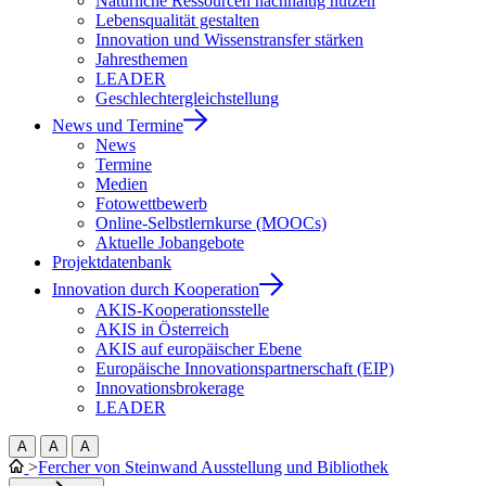
Natürliche Ressourcen nachhaltig nutzen
Lebensqualität gestalten
Innovation und Wissenstransfer stärken
Jahresthemen
LEADER
Geschlechtergleichstellung
News und Termine
News
Termine
Medien
Fotowettbewerb
Online-Selbstlernkurse (MOOCs)
Aktuelle Jobangebote
Projektdatenbank
Innovation durch Kooperation
AKIS-Kooperationsstelle
AKIS in Österreich
AKIS auf europäischer Ebene
Europäische Innovationspartnerschaft (EIP)
Innovationsbrokerage
LEADER
A
A
A
>
Fercher von Steinwand Ausstellung und Bibliothek