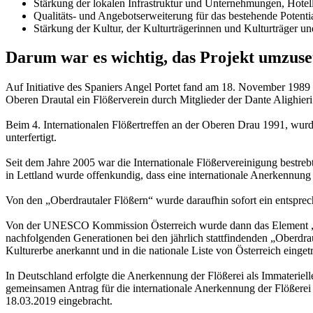
Stärkung der lokalen Infrastruktur und Unternehmungen, Hotel
Qualitäts- und Angebotserweiterung für das bestehende Potenti
Stärkung der Kultur, der Kulturträgerinnen und Kulturträger u
Darum war es wichtig, das Projekt umzuse
Auf Initiative des Spaniers Angel Portet fand am 18. November 1989 
Oberen Drautal ein Flößerverein durch Mitglieder der Dante Alighi
Beim 4. Internationalen Flößertreffen an der Oberen Drau 1991, wur
unterfertigt.
Seit dem Jahre 2005 war die Internationale Flößervereinigung bestreb
in Lettland wurde offenkundig, dass eine internationale Anerkennung 
Von den „Oberdrautaler Flößern“ wurde daraufhin sofort ein entspre
Von der UNESCO Kommission Österreich wurde dann das Element „Wis
nachfolgenden Generationen bei den jährlich stattfindenden „Oberdra
Kulturerbe anerkannt und in die nationale Liste von Österreich einget
In Deutschland erfolgte die Anerkennung der Flößerei als Immaterie
gemeinsamen Antrag für die internationale Anerkennung der Flößerei
18.03.2019 eingebracht.