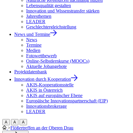
Natürliche Ressourcen nachhaltig nutzen
Lebensqualität gestalten
Innovation und Wissenstransfer stärken
Jahresthemen
LEADER
Geschlechtergleichstellung
News und Termine
News
Termine
Medien
Fotowettbewerb
Online-Selbstlernkurse (MOOCs)
Aktuelle Jobangebote
Projektdatenbank
Innovation durch Kooperation
AKIS-Kooperationsstelle
AKIS in Österreich
AKIS auf europäischer Ebene
Europäische Innovationspartnerschaft (EIP)
Innovationsbrokerage
LEADER
A
A
A
>
Flößertreffen an der Oberen Drau