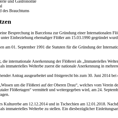
lerie und Gastronomie
al
nd des Brauchtums
tzen
eine Besprechung in Barcelona zur Gründung einer Internationalen Flö
eri unter Einbeziehung ehemaliger Flößer am 15.03.1990 gegründet wu
den am 01. September 1991 die Statuten für die Gründung der Internati
t, die internationale Anerkennung der Flößerei als „Immaterielles Wel
als immaterielles Welterbe zuerst die nationale Anerkennung in mehrere
chender Antrag ausgearbeitet und fristgerecht bis zum 30. Juni 2014 
sen um die Flößerei auf der Oberen Drau“, welches vom Verein der 
utaler Flößertagen“ vermittelt und weitergegeben wird, am 24. Septembe
ragen.
lles Kulturerbe am 12.12.2014 und in Tschechien am 12.01.2018. Nachd
 als immaterielles Welterbe zu stellen. Ein diesbezüglicher Einleitu