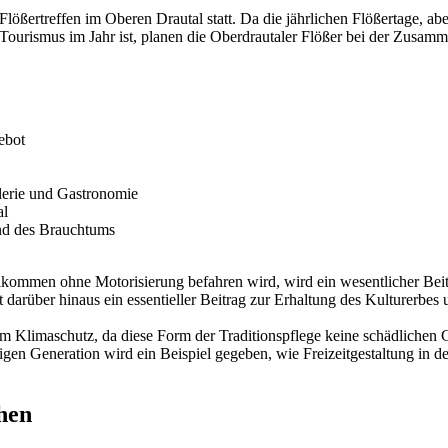
 Flößertreffen im Oberen Drautal statt. Da die jährlichen Flößertage, a
urismus im Jahr ist, planen die Oberdrautaler Flößer bei der Zusamme
ebot
lerie und Gastronomie
al
und des Brauchtums
llkommen ohne Motorisierung befahren wird, wird ein wesentlicher Be
darüber hinaus ein essentieller Beitrag zur Erhaltung des Kulturerbes un
um Klimaschutz, da diese Form der Traditionspflege keine schädlichen 
en Generation wird ein Beispiel gegeben, wie Freizeitgestaltung in der
hen