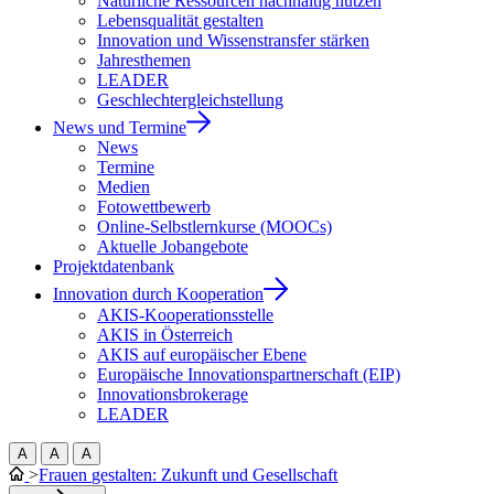
Natürliche Ressourcen nachhaltig nutzen
Lebensqualität gestalten
Innovation und Wissenstransfer stärken
Jahresthemen
LEADER
Geschlechtergleichstellung
News und Termine
News
Termine
Medien
Fotowettbewerb
Online-Selbstlernkurse (MOOCs)
Aktuelle Jobangebote
Projektdatenbank
Innovation durch Kooperation
AKIS-Kooperationsstelle
AKIS in Österreich
AKIS auf europäischer Ebene
Europäische Innovationspartnerschaft (EIP)
Innovationsbrokerage
LEADER
A
A
A
>
Frauen gestalten: Zukunft und Gesellschaft