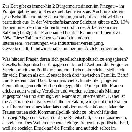
Zur Zeit gibt es immer-hin 2 Bürgermeisterinnen im Pinzgau – im
Pongau gab es und gibt es aktuell keine einzige. Auch in anderen
gesellschaftlichen Interessenvertretungen schaut es nicht wirklich
paritätisch aus. In der Wirtschaftskammer Salzburg gibt es z.Zt. 19%
Frauen unter den FunktionärInnen und in der Arbeiterkammer
Salzburg beträgt der Frauenanteil bei den KammerrätInnen z.Zt.
30%. Diese Zahlen ziehen sich auch in anderen
Interessens¬vertretungen wie Industriellenvereinigung,
Gewerkschaft, Landwirtschaftskammer und Ärztekammer durch.
Was hindert Frauen daran sich gesellschaftspolitisch zu engagieren?
Gesellschaftspolitisches Engagement braucht Zeit und die Frage der
Vereinbarkeit von Politik mit anderen Lebens-bereichen stellt sich
für viele Frauen als ein „Spagat hoch drei“ zwischen Familie, Beruf
und Ehrenamt dar. Dazu kommen, vielfach unter der jüngeren
Generation, generelle Vorbehalte gegenüber Parteipolitik. Frauen
erleben auch wenige Vorbilder und werden seltener als Männer
angesprochen und ermutigt, ein Mandat zu übernehmen. Dabei ist
die Ansprache ein ganz wesentlicher Faktor, wie (nicht nur) Frauen
zur Übernahme eines Mandats motiviert werden können. Manche
Frauen trauen sich Kommunalpolitik nicht zu, obwohl für den
Einstieg Allgemein-wissen und die Bereitschaft, sich einzuarbeiten,
ausreichen. Des Weiteren scheuen einige Frauen das politische Feld,
weil sie sozialen Druck auf die Familie und auf sich selbst im