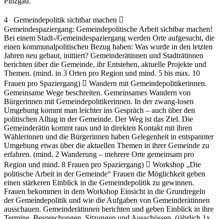
Pinzgau.
4 Gemeindepolitik sichtbar machen 
Gemeindespaziergang: Gemeindepolitische Arbeit sichtbar machen!
Bei einem Stadt-/Gemeindespaziergang werden Orte aufgesucht, die
einen kommunalpolitischen Bezug haben: Was wurde in den letzten
Jahren neu gebaut, initiiert? Gemeinderätinnen und Stadträtinnen
berichten über die Gemeinde, ihr Entstehen, aktuelle Projekte und
Themen. (mind. in 3 Orten pro Region und mind. 5 bis max. 10
Frauen pro Spaziergang)  Wandern mit Gemeindepolitikerinnen.
Gemeinsame Wege beschreiten. Gemeinsames Wandern von
Bürgerinnen mit Gemeindepolitikerinnen. In der zwang-losen
Umgebung kommt man leichter ins Gespräch – auch über den
politischen Alltag in der Gemeinde. Der Weg ist das Ziel. Die
Gemeinderätin kommt raus und in direkten Kontakt mit ihren
Wählerinnen und die Bürgerinnen haben Gelegenheit in entspannter
Umgebung etwas über die aktuellen Themen in ihrer Gemeinde zu
erfahren. (mind. 2 Wanderung – mehrere Orte gemeinsam pro
Region und mind. 8 Frauen pro Spaziergang)  Workshop „Die
politische Arbeit in der Gemeinde“ Frauen die Möglichkeit geben
einen stärkeren Einblick in die Gemeindepolitik zu gewinnen.
Frauen bekommen in dem Workshop Einsicht in die Grundregeln
der Gemeindepolitik und wie die Aufgaben von Gemeinderätinnen
ausschauen. Gemeinderätinnen berichten und geben Einblick in ihre
Termine, Besprechungen, Sitzungen und Ausschüssen. (jährlich 1x