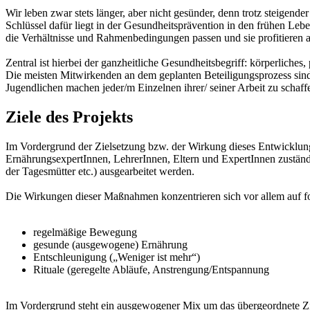
Wir leben zwar stets länger, aber nicht gesünder, denn trotz steigen
Schlüssel dafür liegt in der Gesundheitsprävention in den frühen Lebe
die Verhältnisse und Rahmenbedingungen passen und sie profitieren 
Zentral ist hierbei der ganzheitliche Gesundheitsbegriff: körperlic
Die meisten Mitwirkenden an dem geplanten Beteiligungsprozess sind 
Jugendlichen machen jeder/m Einzelnen ihrer/ seiner Arbeit zu schaff
Ziele des Projekts
Im Vordergrund der Zielsetzung bzw. der Wirkung dieses Entwicklun
ErnährungsexpertInnen, LehrerInnen, Eltern und ExpertInnen zuständ
der Tagesmütter etc.) ausgearbeitet werden.
Die Wirkungen dieser Maßnahmen konzentrieren sich vor allem auf f
regelmäßige Bewegung
gesunde (ausgewogene) Ernährung
Entschleunigung („Weniger ist mehr“)
Rituale (geregelte Abläufe, Anstrengung/Entspannung
Im Vordergrund steht ein ausgewogener Mix um das übergeordnete Zie