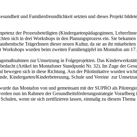
dheit und Familienfreundlichkeit setzten und dieses Projekt bildete
etenz der Prozessbeteiligten (Kindergartenpädagoginnen, LehrerInnen, 
hten sich in drei Workshops in den Planungsprozess ein. Sie bekamen
entische TrägerInnen dieser neuen Kultur, da sie an ihr mitarbeiten u
er Workshops wurden beim zweiten Familiengipfel im Montafon am 17. 
smaßnahmen zur Umsetzung in Folgeprojekten. Das Kinderwerkstättle G
edacht (Artikel im Montafoner Standpunkt Nr. 32). Im Zuge der Gesun
 bewegen sich in diese Richtung. Aus der Pilotinitiative wurden wich
Gemeinde, Kindergarten/Kinderbetreuung, Schule und Vereine zur Umset
urde das Montafon von und gemeinsam mit der SUPRO als Pilotregion au
rden nun im Rahmen der Gesundheitsförderungsstrategie Vorarlberg i
Schulen, wenn sie sich zertifizieren lassen, einmalig zu diesem Thema m