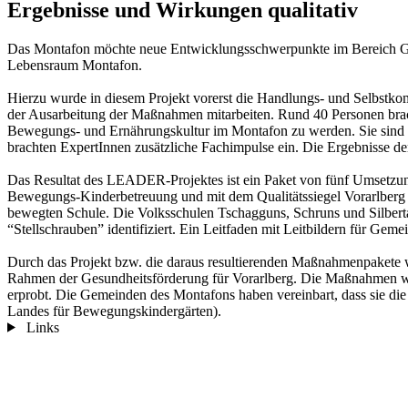
Ergebnisse und Wirkungen qualitativ
Das Montafon möchte neue Entwicklungsschwerpunkte im Bereich Gesun
Lebensraum Montafon.
Hierzu wurde in diesem Projekt vorerst die Handlungs- und Selbstkomp
der Ausarbeitung der Maßnahmen mitarbeiten. Rund 40 Personen brac
Bewegungs- und Ernährungskultur im Montafon zu werden. Sie sind auth
brachten ExpertInnen zusätzliche Fachimpulse ein. Die Ergebnisse d
Das Resultat des LEADER-Projektes ist ein Paket von fünf Umsetzung
Bewegungs-Kinderbetreuung und mit dem Qualitätssiegel Vorarlberg b
bewegten Schule. Die Volksschulen Tschagguns, Schruns und Silbertal
“Stellschrauben” identifiziert. Ein Leitfaden mit Leitbildern für 
Durch das Projekt bzw. die daraus resultierenden Maßnahmenpakete w
Rahmen der Gesundheitsförderung für Vorarlberg. Die Maßnahmen we
erprobt. Die Gemeinden des Montafons haben vereinbart, dass sie die 
Landes für Bewegungskindergärten).
Links