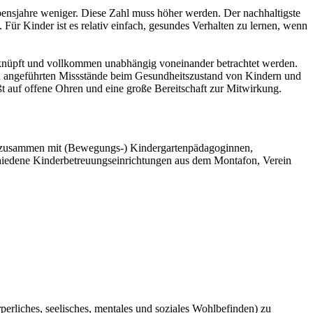
ebensjahre weniger. Diese Zahl muss höher werden. Der nachhaltigste
 Für Kinder ist es relativ einfach, gesundes Verhalten zu lernen, wenn
verknüpft und vollkommen unabhängig voneinander betrachtet werden.
ben angeführten Missstände beim Gesundheitszustand von Kindern und
ßt auf offene Ohren und eine große Bereitschaft zur Mitwirkung.
die zusammen mit (Bewegungs-) Kindergartenpädagoginnen,
chiedene Kinderbetreuungseinrichtungen aus dem Montafon, Verein
rliches, seelisches, mentales und soziales Wohlbefinden) zu