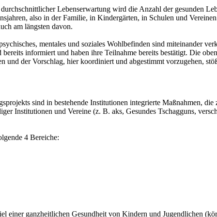
der durchschnittlicher Lebenserwartung wird die Anzahl der gesunden L
nsjahren, also in der Familie, in Kindergärten, in Schulen und Vereinen.
auch am längsten davon.
hes, psychisches, mentales und soziales Wohlbefinden sind miteinander 
bereits informiert und haben ihre Teilnahme bereits bestätigt. Die o
en und der Vorschlag, hier koordiniert und abgestimmt vorzugehen, stö
gsprojekts sind in bestehende Institutionen integrierte Maßnahmen, 
iger Institutionen und Vereine (z. B. aks, Gesundes Tschagguns, vers
olgende 4 Bereiche:
l einer ganzheitlichen Gesundheit von Kindern und Jugendlichen (körpe