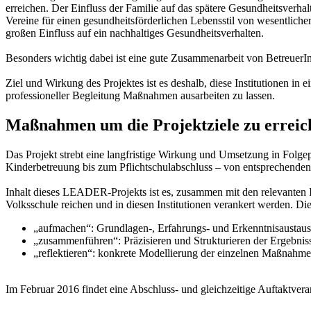
erreichen. Der Einfluss der Familie auf das spätere Gesundheitsverha
Vereine für einen gesundheitsförderlichen Lebensstil von wesentliche
großen Einfluss auf ein nachhaltiges Gesundheitsverhalten.
Besonders wichtig dabei ist eine gute Zusammenarbeit von Betreuer
Ziel und Wirkung des Projektes ist es deshalb, diese Institutionen i
professioneller Begleitung Maßnahmen ausarbeiten zu lassen.
Maßnahmen um die Projektziele zu erreic
Das Projekt strebt eine langfristige Wirkung und Umsetzung in Folgep
Kinderbetreuung bis zum Pflichtschulabschluss – von entsprechende
Inhalt dieses LEADER-Projekts ist es, zusammen mit den relevanten 
Volksschule reichen und in diesen Institutionen verankert werden. D
„aufmachen“: Grundlagen-, Erfahrungs- und Erkenntnisaustau
„zusammenführen“: Präzisieren und Strukturieren der Ergebnis
„reflektieren“: konkrete Modellierung der einzelnen Maßna
Im Februar 2016 findet eine Abschluss- und gleichzeitige Auftaktvera