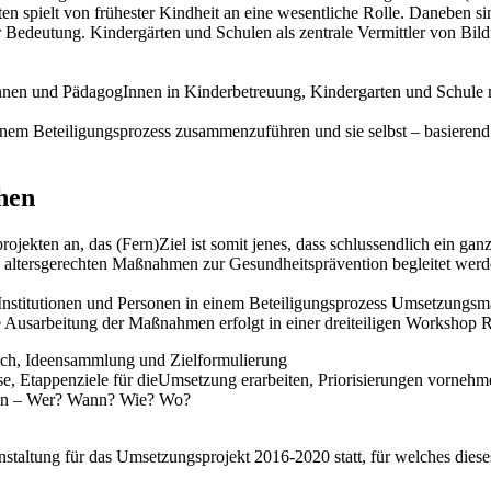
lten spielt von frühester Kindheit an eine wesentliche Rolle. Daneben
r Bedeutung. Kindergärten und Schulen als zentrale Vermittler von Bil
Innen und PädagogInnen in Kinderbetreuung, Kindergarten und Schule
n einem Beteiligungsprozess zusammenzuführen und sie selbst – basierend
hen
rojekten an, das (Fern)Ziel ist somit jenes, dass schlussendlich ein g
n altersgerechten Maßnahmen zur Gesundheitsprävention begleitet werd
Institutionen und Personen in einem Beteiligungsprozess Umsetzungsm
ie Ausarbeitung der Maßnahmen erfolgt in einer dreiteiligen Workshop 
sch, Ideensammlung und Zielformulierung
se, Etappenziele für dieUmsetzung erarbeiten, Priorisierungen vornehm
hmen – Wer? Wann? Wie? Wo?
nstaltung für das Umsetzungsprojekt 2016-2020 statt, für welches diese