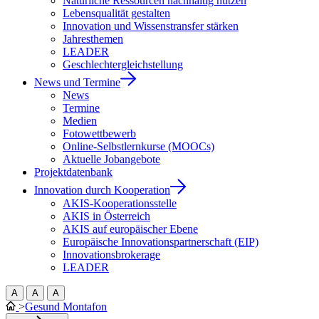
Natürliche Ressourcen nachhaltig nutzen
Lebensqualität gestalten
Innovation und Wissenstransfer stärken
Jahresthemen
LEADER
Geschlechtergleichstellung
News und Termine
News
Termine
Medien
Fotowettbewerb
Online-Selbstlernkurse (MOOCs)
Aktuelle Jobangebote
Projektdatenbank
Innovation durch Kooperation
AKIS-Kooperationsstelle
AKIS in Österreich
AKIS auf europäischer Ebene
Europäische Innovationspartnerschaft (EIP)
Innovationsbrokerage
LEADER
A
A
A
>
Gesund Montafon