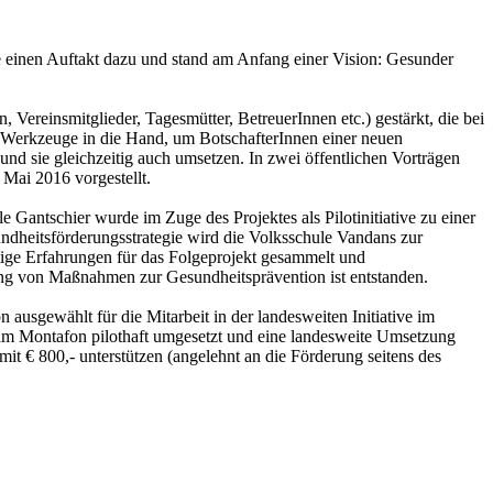
 einen Auftakt dazu und stand am Anfang einer Vision: Gesunder
Vereinsmitglieder, Tagesmütter, BetreuerInnen etc.) gestärkt, die bei
 Werkzeuge in die Hand, um BotschafterInnen einer neuen
nd sie gleichzeitig auch umsetzen. In zwei öffentlichen Vorträgen
Mai 2016 vorgestellt.
antschier wurde im Zuge des Projektes als Pilotinitiative zu einer
dheitsförderungsstrategie wird die Volksschule Vandans zur
tige Erfahrungen für das Folgeprojekt gesammelt und
zung von Maßnahmen zur Gesundheitsprävention ist entstanden.
sgewählt für die Mitarbeit in der landesweiten Initiative im
m Montafon pilothaft umgesetzt und eine landesweite Umsetzung
it € 800,- unterstützen (angelehnt an die Förderung seitens des