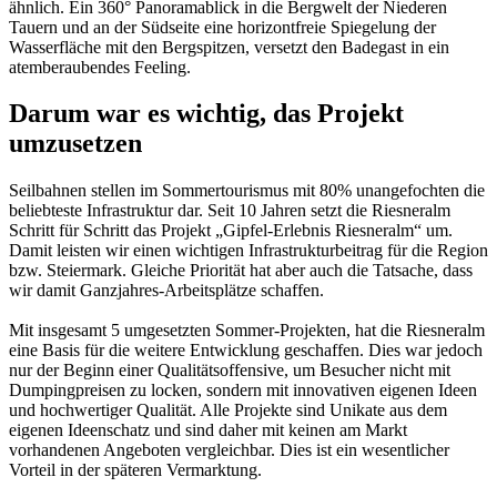
ähnlich. Ein 360° Panoramablick in die Bergwelt der Niederen
Tauern und an der Südseite eine horizontfreie Spiegelung der
Wasserfläche mit den Bergspitzen, versetzt den Badegast in ein
atemberaubendes Feeling.
Darum war es wichtig, das Projekt
umzusetzen
Seilbahnen stellen im Sommertourismus mit 80% unangefochten die
beliebteste Infrastruktur dar. Seit 10 Jahren setzt die Riesneralm
Schritt für Schritt das Projekt „Gipfel-Erlebnis Riesneralm“ um.
Damit leisten wir einen wichtigen Infrastrukturbeitrag für die Region
bzw. Steiermark. Gleiche Priorität hat aber auch die Tatsache, dass
wir damit Ganzjahres-Arbeitsplätze schaffen.
Mit insgesamt 5 umgesetzten Sommer-Projekten, hat die Riesneralm
eine Basis für die weitere Entwicklung geschaffen. Dies war jedoch
nur der Beginn einer Qualitätsoffensive, um Besucher nicht mit
Dumpingpreisen zu locken, sondern mit innovativen eigenen Ideen
und hochwertiger Qualität. Alle Projekte sind Unikate aus dem
eigenen Ideenschatz und sind daher mit keinen am Markt
vorhandenen Angeboten vergleichbar. Dies ist ein wesentlicher
Vorteil in der späteren Vermarktung.