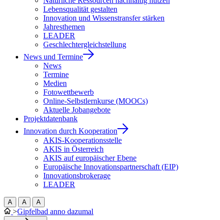
Natürliche Ressourcen nachhaltig nutzen
Lebensqualität gestalten
Innovation und Wissenstransfer stärken
Jahresthemen
LEADER
Geschlechtergleichstellung
News und Termine
News
Termine
Medien
Fotowettbewerb
Online-Selbstlernkurse (MOOCs)
Aktuelle Jobangebote
Projektdatenbank
Innovation durch Kooperation
AKIS-Kooperationsstelle
AKIS in Österreich
AKIS auf europäischer Ebene
Europäische Innovationspartnerschaft (EIP)
Innovationsbrokerage
LEADER
A
A
A
>
Gipfelbad anno dazumal