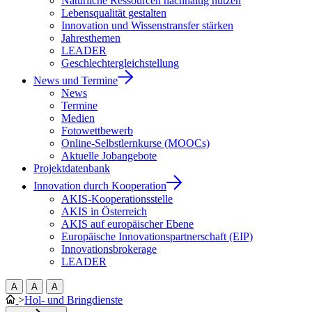
Natürliche Ressourcen nachhaltig nutzen
Lebensqualität gestalten
Innovation und Wissenstransfer stärken
Jahresthemen
LEADER
Geschlechtergleichstellung
News und Termine
News
Termine
Medien
Fotowettbewerb
Online-Selbstlernkurse (MOOCs)
Aktuelle Jobangebote
Projektdatenbank
Innovation durch Kooperation
AKIS-Kooperationsstelle
AKIS in Österreich
AKIS auf europäischer Ebene
Europäische Innovationspartnerschaft (EIP)
Innovationsbrokerage
LEADER
A
A
A
>
Hol- und Bringdienste