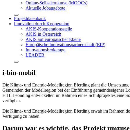
Online-Selbstlernkurse (MOOCs)
Aktuelle Jobangebote
Projektdatenbank
Innovation durch Kooperation
AKIS-Kooperationsstelle
AKIS in Österreich
AKIS auf europäischer Ebene
Europäische Innovationspartnerschaft (EIP)
Innovationsbrokerage
LEADER
i-bin-mobil
Die Klima- und Energie-Modellregion Eferding plant die Umsetzung ei
Gemeinden der Modellregion bei der Einführung gemeindeeigener Lösun
HTL Leonding entwickelten im Rahmen eines Schulprojektes eine Soft
verfügbar.
Die Klima- und Energie-Modellregion Eferding erwab im Rahmen des 
Verfügung zu haben.
Darum war es wichtig, das Projekt umzuse