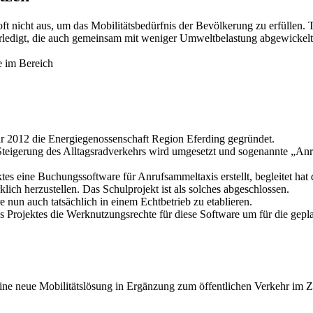
nicht aus, um das Mobilitätsbedürfnis der Bevölkerung zu erfüllen. Te
erledigt, die auch gemeinsam mit weniger Umweltbelastung abgewickelt
e im Bereich
 2012 die Energiegenossenschaft Region Eferding gegründet.
r Steigerung des Alltagsradverkehrs wird umgesetzt und sogenannte „A
 eine Buchungssoftware für Anrufsammeltaxis erstellt, begleitet hat
ich herzustellen. Das Schulprojekt ist als solches abgeschlossen.
e nun auch tatsächlich in einem Echtbetrieb zu etablieren.
Projektes die Werknutzungsrechte für diese Software um für die gepl
eine neue Mobilitätslösung in Ergänzung zum öffentlichen Verkehr im 