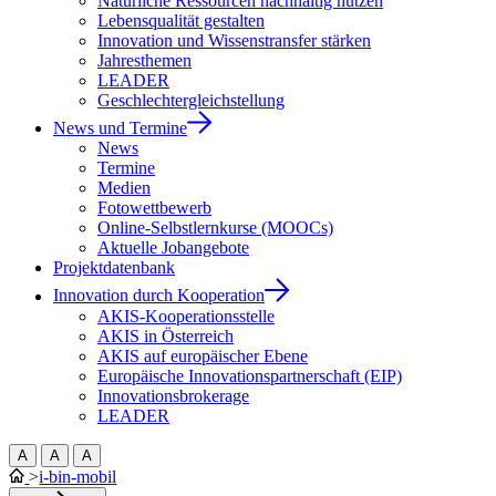
Natürliche Ressourcen nachhaltig nutzen
Lebensqualität gestalten
Innovation und Wissenstransfer stärken
Jahresthemen
LEADER
Geschlechtergleichstellung
News und Termine
News
Termine
Medien
Fotowettbewerb
Online-Selbstlernkurse (MOOCs)
Aktuelle Jobangebote
Projektdatenbank
Innovation durch Kooperation
AKIS-Kooperationsstelle
AKIS in Österreich
AKIS auf europäischer Ebene
Europäische Innovationspartnerschaft (EIP)
Innovationsbrokerage
LEADER
A
A
A
>
i-bin-mobil