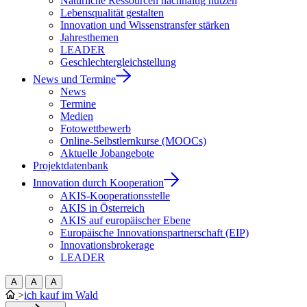
Natürliche Ressourcen nachhaltig nutzen
Lebensqualität gestalten
Innovation und Wissenstransfer stärken
Jahresthemen
LEADER
Geschlechtergleichstellung
News und Termine
News
Termine
Medien
Fotowettbewerb
Online-Selbstlernkurse (MOOCs)
Aktuelle Jobangebote
Projektdatenbank
Innovation durch Kooperation
AKIS-Kooperationsstelle
AKIS in Österreich
AKIS auf europäischer Ebene
Europäische Innovationspartnerschaft (EIP)
Innovationsbrokerage
LEADER
A
A
A
>
ich kauf im Wald