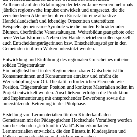
Aufbauend auf den Erfahrungen der letzten Jahre werden mehrmals
jährlich regionsweite Impulse entwickelt und umgesetzt, die die
verschiedenen Akteure bei ihrem Einsatz für eine attraktive
Handelslandschaft und lebendige Ortszentren unterstützen.
Beispiele: gemeinsame Symbole wie die bunten Fahrräder oder
Blumen, überörtliche Veranstaltungen, Weiterbildungsangebote oder
neue Verkaufsformen. Neben den Handelsbetrieben sollen speziell
auch Entscheidungsträgerinnen bzw. Entscheidungsträger in den
Gemeinden in ihrem Wirken unterstützt werden.
Entwicklung und Einführung des regionalen Gutscheines mit einer
soliden Trägerstruktur
Ein möglichst breit in der Region einsetzbarer Gutschein ist für
Konsumentinnen und Konsumenten attraktiv und erhöht die
Wertschöpfung vor Ort. Die dafür erforderlichen Elemente wie
Position, Trägerstruktur, Position und konkrete Materialien sollen im
Projekt entwickelt werden. Anschließend erfolgen die Produktion
und Implementierung mit entsprechender Bewerbung sowie die
unterstützende Betreuung in der Pilotphase.
Erstellung von Lernmaterialien für den Kinderkaufladen
Gemeinsam mit der Pädagogischen Hochschule Vorarlberg werden
zum bestehenden „ich kauf im Wald“-Kinderkaufladen
Lernmaterialien entwickelt, die den Einsatz in Kindergärten und
Volksschulen erleichtern und wirksamer machen.