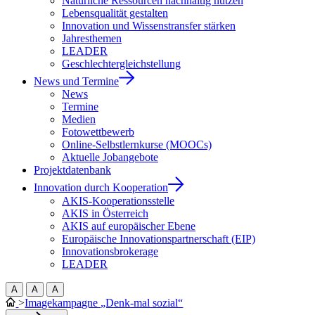
Natürliche Ressourcen nachhaltig nutzen
Lebensqualität gestalten
Innovation und Wissenstransfer stärken
Jahresthemen
LEADER
Geschlechtergleichstellung
News und Termine
News
Termine
Medien
Fotowettbewerb
Online-Selbstlernkurse (MOOCs)
Aktuelle Jobangebote
Projektdatenbank
Innovation durch Kooperation
AKIS-Kooperationsstelle
AKIS in Österreich
AKIS auf europäischer Ebene
Europäische Innovationspartnerschaft (EIP)
Innovationsbrokerage
LEADER
A
A
A
>
Imagekampagne „Denk-mal sozial“