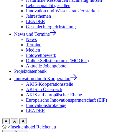
Natürliche Ressourcen nachhaltig nutzen
Lebensqualität gestalten
Innovation und Wissenstransfer stärken
Jahresthemen
LEADER
Geschlechtergleichstellung
News und Termine
News
Termine
Medien
Fotowettbewerb
Online-Selbstlernkurse (MOOCs)
Aktuelle Jobangebote
Projektdatenbank
Innovation durch Kooperation
AKIS-Kooperationsstelle
AKIS in Österreich
AKIS auf europäischer Ebene
Europäische Innovationspartnerschaft (EIP)
Innovationsbrokerage
LEADER
A
A
A
>
Insektenhotel Reichenau