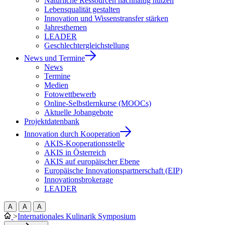
Natürliche Ressourcen nachhaltig nutzen
Lebensqualität gestalten
Innovation und Wissenstransfer stärken
Jahresthemen
LEADER
Geschlechtergleichstellung
News und Termine
News
Termine
Medien
Fotowettbewerb
Online-Selbstlernkurse (MOOCs)
Aktuelle Jobangebote
Projektdatenbank
Innovation durch Kooperation
AKIS-Kooperationsstelle
AKIS in Österreich
AKIS auf europäischer Ebene
Europäische Innovationspartnerschaft (EIP)
Innovationsbrokerage
LEADER
A
A
A
>
Internationales Kulinarik Symposium