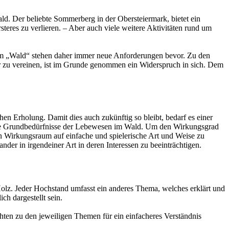
ld. Der beliebte Sommerberg in der Obersteiermark, bietet ein
res zu verlieren. – Aber auch viele weitere Aktivitäten rund um
um „Wald“ stehen daher immer neue Anforderungen bevor. Zu den
r zu vereinen, ist im Grunde genommen ein Widerspruch in sich. Dem
hen Erholung. Damit dies auch zukünftig so bleibt, bedarf es einer
 die Grundbedürfnisse der Lebewesen im Wald. Um den Wirkungsgrad
en Wirkungsraum auf einfache und spielerische Art und Weise zu
er in irgendeiner Art in deren Interessen zu beeinträchtigen.
olz. Jeder Hochstand umfasst ein anderes Thema, welches erklärt und
h dargestellt sein.
hten zu den jeweiligen Themen für ein einfacheres Verständnis