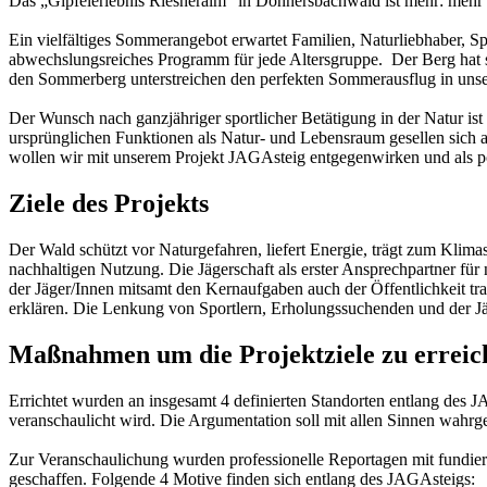
Das „Gipfelerlebnis Riesneralm“ in Donnersbachwald ist mehr: mehr 
Ein vielfältiges Sommerangebot erwartet Familien, Naturliebhaber, S
abwechslungsreiches Programm für jede Altersgruppe. Der Berg hat s
den Sommerberg unterstreichen den perfekten Sommerausflug in un
Der Wunsch nach ganzjähriger sportlicher Betätigung in der Natur
ursprünglichen Funktionen als Natur- und Lebensraum gesellen sich 
wollen wir mit unserem Projekt JAGAsteig entgegenwirken und als p
Ziele des Projekts
Der Wald schützt vor Naturgefahren, liefert Energie, trägt zum Klima
nachhaltigen Nutzung. Die Jägerschaft als erster Ansprechpartner 
der Jäger/Innen mitsamt den Kernaufgaben auch der Öffentlichkeit tr
erklären. Die Lenkung von Sportlern, Erholungssuchenden und der Jäg
Maßnahmen um die Projektziele zu erreic
Errichtet wurden an insgesamt 4 definierten Standorten entlang des
veranschaulicht wird. Die Argumentation soll mit allen Sinnen wahrge
Zur Veranschaulichung wurden professionelle Reportagen mit fundiert
geschaffen. Folgende 4 Motive finden sich entlang des JAGAsteigs: