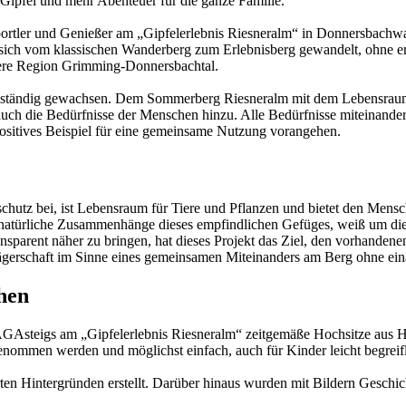
Gipfel und mehr Abenteuer für die ganze Familie.
portler und Genießer am „Gipfelerlebnis Riesneralm“ in Donnersbachwa
ich vom klassischen Wanderberg zum Erlebnisberg gewandelt, ohne erste
sere Region Grimming-Donnersbachtal.
 ist ständig gewachsen. Dem Sommerberg Riesneralm mit dem Lebensra
auch die Bedürfnisse der Menschen hinzu. Alle Bedürfnisse miteinande
ositives Beispiel für eine gemeinsame Nutzung vorangehen.
schutz bei, ist Lebensraum für Tiere und Pflanzen und bietet den Mensc
für natürliche Zusammenhänge dieses empfindlichen Gefüges, weiß um
ansparent näher zu bringen, hat dieses Projekt das Ziel, den vorhanden
erschaft im Sinne eines gemeinsamen Miteinanders am Berg ohne einand
hen
 JAGAsteigs am „Gipfelerlebnis Riesneralm“ zeitgemäße Hochsitze aus H
nommen werden und möglichst einfach, auch für Kinder leicht begreiflic
en Hintergründen erstellt. Darüber hinaus wurden mit Bildern Geschic