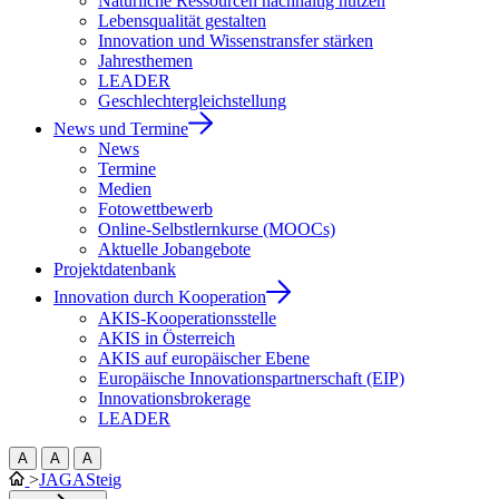
Natürliche Ressourcen nachhaltig nutzen
Lebensqualität gestalten
Innovation und Wissenstransfer stärken
Jahresthemen
LEADER
Geschlechtergleichstellung
News und Termine
News
Termine
Medien
Fotowettbewerb
Online-Selbstlernkurse (MOOCs)
Aktuelle Jobangebote
Projektdatenbank
Innovation durch Kooperation
AKIS-Kooperationsstelle
AKIS in Österreich
AKIS auf europäischer Ebene
Europäische Innovationspartnerschaft (EIP)
Innovationsbrokerage
LEADER
A
A
A
>
JAGASteig