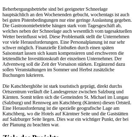
Beherbergungsbetriebe sind bei geeigneter Schneelage
hauptsächlich an den Wochenenden gebucht, wochentags ist auch
bei guten Pistenbedingungen nur eine geringe Auslastung gegeben.
Die Gastronomiebetriebe hängen stark vom Tagesgeschäft ab,
welches neben der Schneelage auch wesentlich vom tagesaktuellen
Wetter beeinflusst wird. Diese Problematik stellt die Unternehmen
vor viele Herausforderungen. Eine Personalplanung ist nur sehr
schwer möglich. Finanzielle Einbußen durch einen späten
Saisonstart lassen sich kaum kompensieren und erschweren die
letztendliche Investitionskraft der einzelnen Unternehmer. Der
Adventweg soll die Zeit der Vorsaison stärken. Ergänzend dazu
sollen Veranstaltungen im Sommer und Herbst zusätzliche
Buchungen lukrieren.
Die Katschberghöhe ist stark touristisch geprägt, direkt durchs
Ortszentrum verläuft die Landesgrenze zwischen Salzburg und
Kärnten. Somit teilen sich die Gemeinden St. Michael im Lungau
(Salzburg) und Rennweg am Katschberg (Kärnten) diesen Ortsteil.
Eine Herausforderung ist die spezielle geografische Lage am
Katschberg, wo die Hotels auf Kärntner Seite und die Gaststätten
auf Salzburger Seite liegen. Dies war ein wichtiger Punkt, der bei
der Planung zu beachten war.