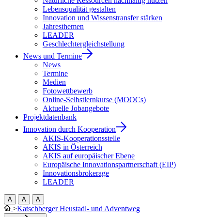
Natürliche Ressourcen nachhaltig nutzen
Lebensqualität gestalten
Innovation und Wissenstransfer stärken
Jahresthemen
LEADER
Geschlechtergleichstellung
News und Termine
News
Termine
Medien
Fotowettbewerb
Online-Selbstlernkurse (MOOCs)
Aktuelle Jobangebote
Projektdatenbank
Innovation durch Kooperation
AKIS-Kooperationsstelle
AKIS in Österreich
AKIS auf europäischer Ebene
Europäische Innovationspartnerschaft (EIP)
Innovationsbrokerage
LEADER
A
A
A
>
Katschberger Heustadl- und Adventweg