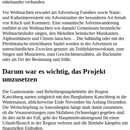
miteinander verbunden.
Vor Weihnachten erwartet am Adventweg Familien sowie Natur-
und Kulturinteressierte ein Adventzauber der besonderen Art fernab
von Kitsch und Kommerz. Eine romantische Adventwanderung
entführt in ein Weihnachten wie damals! Gemeinsam besinnliche
Weihnachtslieder singen, den Melodien heimischer Musikanten,
Alphornbläsern und Chören lauschen… Die fußläufig oder mit der
Pferdekutsche erreichbaren Stadel werden in der Adventzeit zu
unterschiedlichen Zwecken genutzt: als Teddybärenwerkstatt, zum
Singen und Musizieren, zum Geschichtenerzählen, als Backstube
oder als Ort der Besinnung und Stille.
Darum war es wichtig, das Projekt
umzusetzen
Die Gastronomie- und Beherbergungsbetriebe der Region
Katschberg starten zeitgleich mit den Bergbahnen Katschberg in die
Wintersaison, üblicherweise Ende November bis Anfang Dezember.
Die Wertschöpfung zu Saisonbeginn hängt stark damit zusammen,
ob die Voraussetzungen zum Skifahren (Schneelage) gegeben sind.
Ist dies nicht der Fall, geht der Hauptmotivationsgrund für einen
Urlaub/Besuch in der Region verloren und die Betriebe kämpfen mit
finanziellen Einbußen.