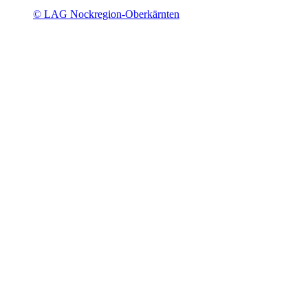
© LAG Nockregion-Oberkärnten