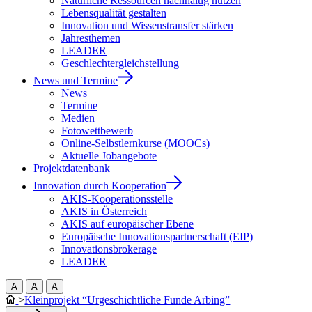
Natürliche Ressourcen nachhaltig nutzen
Lebensqualität gestalten
Innovation und Wissenstransfer stärken
Jahresthemen
LEADER
Geschlechtergleichstellung
News und Termine
News
Termine
Medien
Fotowettbewerb
Online-Selbstlernkurse (MOOCs)
Aktuelle Jobangebote
Projektdatenbank
Innovation durch Kooperation
AKIS-Kooperationsstelle
AKIS in Österreich
AKIS auf europäischer Ebene
Europäische Innovationspartnerschaft (EIP)
Innovationsbrokerage
LEADER
A
A
A
>
Kleinprojekt “Urgeschichtliche Funde Arbing”