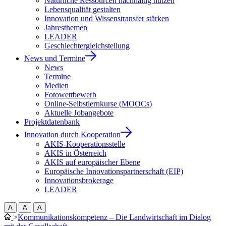
Natürliche Ressourcen nachhaltig nutzen
Lebensqualität gestalten
Innovation und Wissenstransfer stärken
Jahresthemen
LEADER
Geschlechtergleichstellung
News und Termine
News
Termine
Medien
Fotowettbewerb
Online-Selbstlernkurse (MOOCs)
Aktuelle Jobangebote
Projektdatenbank
Innovation durch Kooperation
AKIS-Kooperationsstelle
AKIS in Österreich
AKIS auf europäischer Ebene
Europäische Innovationspartnerschaft (EIP)
Innovationsbrokerage
LEADER
A
A
A
>
Kommunikationskompetenz – Die Landwirtschaft im Dialog