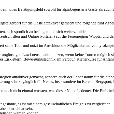
 ein tolles Betätigungsfeld sowohl für alpinbegeisterte Gäste als auch
teigerdorf für die Gäste attraktiver gemacht und folgende fünf Aspekt
n, sich sportlich zu betätigen und sich weiterzubilden.
zeitschriften und Online-Portalen) auf die Ferienregion Wipptal und da
iert seine Tour und nutzt im Anschluss die Möglichkeiten von tyrol.al
er ungünstigen Lawi-nensituation nutzen, wenn keine Touren möglich si
s Eisklettern, Bewe-gungstechnik am Parcour, Kletterkurse für Anfänger
musregion attraktiver gemacht, sondern auch der Lebensraum für die ein
kerung sehr zugänglich für Neues, insbesondere im Bereich Bergsport, i
en noch nicht einmal wussten, was dieser Name bedeutet. Die Einheimis
hgesinnte, es ist mit einem gesellschaftlichen Ereignis zu vergleichen.
rabend machbar sein.
sgeliehen werden können.