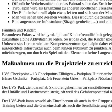
Öffentliche Verkehrsmittel oder das Fahrrad sollen das Erreich
Tyrol.alpin wird als Ergänzung zu anderen sportlichen Freizeita
Der Einheimische will alpin etwas leisten und sich von der Mas
Man will sehen und gesehen werden. Dies ist durch die zentral
Eine angemessene Infrastruktur (Sitzgelegenheiten,…) und eine
Familien und Kinder:
Besonderen Fokus wird bei tyrol.alpin auf Kinderfreundlichkeit gele
zukünftige alpine Aktivitäten zu legen. So ist das Ziel, die Kinder s
Unbewusstes Lernen wird am Kompetenzzentrum tyrol.alpin daher eine
ausgerichtete Infrastruktur auch beim jungen Publikum zu punkten. Am
miteinbezogen, um durch ein Spiel mit den Elementen keine Langewe
Maßnahmen um die Projektziele zu erreic
LVS Checkpoint – 13 Checkpoints Ellbögen – Parkplatz Hinterlarch
Blaser Gschnitz – Parkplatz Gh Feuerstein Gries – Parkplatz Nössla
Der LVS-Park zielt darauf ab SkitourengeherInnen zu sensibilisieren
der Unfälle und Lawinentoten stetig, oft weil das Gefahrenpotenzial fa
Der LVS-Park kann sowohl als Einzelperson als auch in der Gruppe g
Training bieten und die Gemeinschaft als auch die Sensibilisierung stä