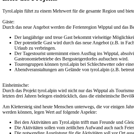
Tyrol.alpin führt zu einem Mehrwert für die gesamte Region und bietet
Gäste:
Durch das neue Angebot werden die Ferienregion Wipptal und das Bergs
Der langjährige und treue Gast bekommt vielseitige Möglichkeite
Der potentielle Gast wird durch das neue Angebot (z.B. in Fach
Urlaub zu verbringen.
Der Tagestourist unternimmt einen Ausflug ins Wipptal, absolv
Gastronomiebetriebe des Bergssteigerdorfes aufsuchen wird.
Tourengruppen können tyrol.alpin bei Schlechtwetter oder ein
Abendveranstaltungen am Gelände von tyrol.alpin (z.B. betreute
Einheimische:
Durch das Projekt tyrol.alpin wird nicht nur das Wipptal als Touris
letzten drei Jahren belegen eindrücklich, dass die einheimische Bevöl
Am Klettersteig sind heute Menschen unterwegs, die vor einigen Jahr
werden können, legen Wert auf folgende Aspekte:
Bei den Aktivitäten am Tyrol.alpin trifft man Freunde und Gleic
Die Aktivitäten sollen vom zeitlichen Aufwand auch nach Feie
Die notwendige Ausrüstung für die Aktivitäten soll vor Ort au