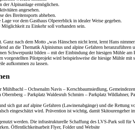
en der Alpinanlage ermöglichen.
ktivitäten angesehen.
se des Breitensports abheben.
e Lage vor dem Gasthaus Olpererblick in idealer Weise gegeben.
 Möglichkeit zu Einkehr soll vorhanden sein.
gt. Ganz nach dem Motto „was Hänschen nicht lernt, lernt Hans nimmerm
pielend an die Thematik Alpinismus und alpine Gefahren heranzuführen und
n Schwerpunkt bilden – mit der Einbindung der hiesigen Mühle am Pilo
 vorgestellten Pilotprojekt wird beispielsweise die hiesige Mühle mit
ile aufkommen zu lassen.
hen
er Mühlbachl – Ochsenalm Navis – Kerschbaumsiedlung, Gemeindezentr
ch Obernberg – Parkplatz Waldesruh Schmirn – Parkplatz Wildlahner, 
 und sich gut auf alpine Gefahren (Lawinenabgänge) und die Rettung vo
lsch eingeschätzt wird. Prävention ist wichtig, damit Skitourengeher im
enutzt werden. Die infrastrukturelle Schaffung des LVS-Park soll für
rken. Öffentlichkeitsarbeit Flyer, Folder und Website