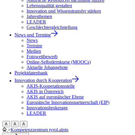
Natürliche Ressourcen nachhaltig nutzen
Lebensqualität gestalten
Innovation und Wissenstransfer stärken
Jahresthemen
LEADER
Geschlechtergleichstellung
News und Termine
News
Termine
Medien
Fotowettbewerb
Online-Selbstlernkurse (MOOCs)
Aktuelle Jobangebote
Projektdatenbank
Innovation durch Kooperation
AKIS-Kooperationsstelle
AKIS in Österreich
AKIS auf europäischer Ebene
Europäische Innovationspartnerschaft (EIP)
Innovationsbrokerage
LEADER
A
A
A
>
Kompetenzzentrum tyrol.alpin