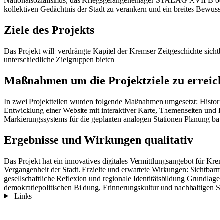
Nationalsozialismus, das Kriegsgefangenenlager STALAG XVII B oder 
kollektiven Gedächtnis der Stadt zu verankern und ein breites Bewuss
Ziele des Projekts
Das Projekt will: verdrängte Kapitel der Kremser Zeitgeschichte sich
unterschiedliche Zielgruppen bieten
Maßnahmen um die Projektziele zu erreic
In zwei Projektteilen wurden folgende Maßnahmen umgesetzt: Histor
Entwicklung einer Website mit interaktiver Karte, Themenseiten und 
Markierungssystems für die geplanten analogen Stationen Planung ba
Ergebnisse und Wirkungen qualitativ
Das Projekt hat ein innovatives digitales Vermittlungsangebot für Kr
Vergangenheit der Stadt. Erzielte und erwartete Wirkungen: Sichtba
gesellschaftliche Reflexion und regionale Identitätsbildung Grundlag
demokratiepolitischen Bildung, Erinnerungskultur und nachhaltigen S
Links