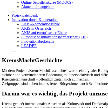
Online-Selbstlernkurse (MOOCs)
Aktuelle Jobangebote
Projektdatenbank
Innovation durch Kooperation
AKIS-Kooperationsstelle
AKIS in Österreich
AKIS auf europäischer Ebene
Europäische Innovationspartnerschaft (EIP)
Innovationsbrokerage
LEADER
KremsMachtGeschichte
Mit dem Projekt „KremsMachtGeschichte“ wurde ein digitaler Rundga
sichtbar und vermittelt deren Bedeutung multiperspektivisch und diff
Kriegsgefangenschaft – öffentlich zugänglich zu machen.
Zielgruppen sind neben interessierten Bürger:innen auch Schüler:inne
Darum war es wichtig, das Projekt umzuse
Krems genießt internationales Ansehen als Kulturstadt und Denkmalpf