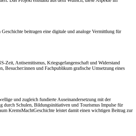
iert. Das Projekt entstand aus dem Wunsch, diese Aspekte im
 Geschichte beitragen eine digitale und analoge Vermittlung für
S-Zeit, Antisemitismus, Kriegsgefangenschaft und Widerstand
nnen, Besucher:innen und Fachpublikum grafische Umsetzung eines
wellige und zugleich fundierte Auseinandersetzung mit der
g durch Schulen, Bildungsinitiativen und Tourismus Impulse für
dtraum KremsMachtGeschichte leistet damit einen wichtigen Beitrag zur