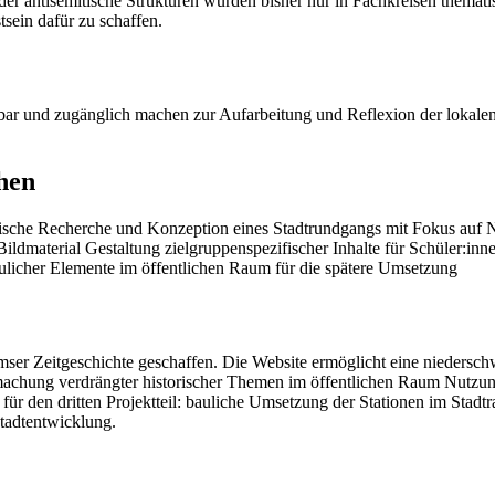
antisemitische Strukturen wurden bisher nur in Fachkreisen thematis
tsein dafür zu schaffen.
tbar und zugänglich machen zur Aufarbeitung und Reflexion der lokalen
hen
ische Recherche und Konzeption eines Stadtrundgangs mit Fokus auf N
Bildmaterial Gestaltung zielgruppenspezifischer Inhalte für Schüler:i
ulicher Elemente im öffentlichen Raum für die spätere Umsetzung
emser Zeitgeschichte geschaffen. Die Website ermöglicht eine niedersch
rmachung verdrängter historischer Themen im öffentlichen Raum Nutzun
e für den dritten Projektteil: bauliche Umsetzung der Stationen im Sta
tadtentwicklung.