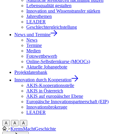
Natürliche Ressourcen nachhaltig nutzen
Lebensqualität gestalten
Innovation und Wissenstransfer stärken
Jahresthemen
LEADER
Geschlechtergleichstellung
News und Termine
News
Termine
Medien
Fotowettbewerb
Online-Selbstlernkurse (MOOCs)
Aktuelle Jobangebote
Projektdatenbank
Innovation durch Kooperation
AKIS-Kooperationsstelle
AKIS in Österreich
AKIS auf europäischer Ebene
Europäische Innovationspartnerschaft (EIP)
Innovationsbrokerage
LEADER
A
A
A
>
KremsMachtGeschichte