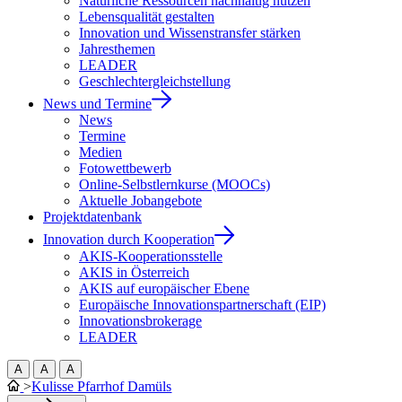
Natürliche Ressourcen nachhaltig nutzen
Lebensqualität gestalten
Innovation und Wissenstransfer stärken
Jahresthemen
LEADER
Geschlechtergleichstellung
News und Termine
News
Termine
Medien
Fotowettbewerb
Online-Selbstlernkurse (MOOCs)
Aktuelle Jobangebote
Projektdatenbank
Innovation durch Kooperation
AKIS-Kooperationsstelle
AKIS in Österreich
AKIS auf europäischer Ebene
Europäische Innovationspartnerschaft (EIP)
Innovationsbrokerage
LEADER
A
A
A
>
Kulisse Pfarrhof Damüls