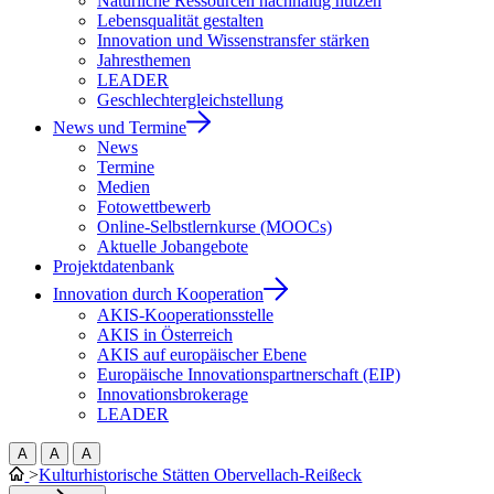
Natürliche Ressourcen nachhaltig nutzen
Lebensqualität gestalten
Innovation und Wissenstransfer stärken
Jahresthemen
LEADER
Geschlechtergleichstellung
News und Termine
News
Termine
Medien
Fotowettbewerb
Online-Selbstlernkurse (MOOCs)
Aktuelle Jobangebote
Projektdatenbank
Innovation durch Kooperation
AKIS-Kooperationsstelle
AKIS in Österreich
AKIS auf europäischer Ebene
Europäische Innovationspartnerschaft (EIP)
Innovationsbrokerage
LEADER
A
A
A
>
Kulturhistorische Stätten Obervellach-Reißeck