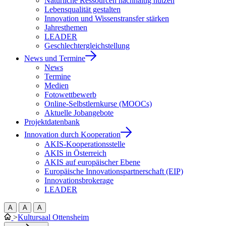
Natürliche Ressourcen nachhaltig nutzen
Lebensqualität gestalten
Innovation und Wissenstransfer stärken
Jahresthemen
LEADER
Geschlechtergleichstellung
News und Termine
News
Termine
Medien
Fotowettbewerb
Online-Selbstlernkurse (MOOCs)
Aktuelle Jobangebote
Projektdatenbank
Innovation durch Kooperation
AKIS-Kooperationsstelle
AKIS in Österreich
AKIS auf europäischer Ebene
Europäische Innovationspartnerschaft (EIP)
Innovationsbrokerage
LEADER
A
A
A
>
Kultursaal Ottensheim​