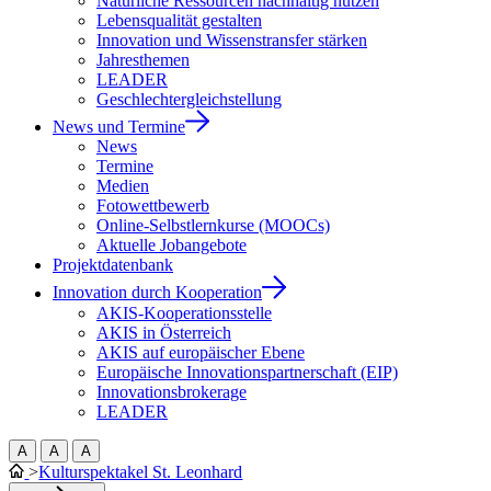
Natürliche Ressourcen nachhaltig nutzen
Lebensqualität gestalten
Innovation und Wissenstransfer stärken
Jahresthemen
LEADER
Geschlechtergleichstellung
News und Termine
News
Termine
Medien
Fotowettbewerb
Online-Selbstlernkurse (MOOCs)
Aktuelle Jobangebote
Projektdatenbank
Innovation durch Kooperation
AKIS-Kooperationsstelle
AKIS in Österreich
AKIS auf europäischer Ebene
Europäische Innovationspartnerschaft (EIP)
Innovationsbrokerage
LEADER
A
A
A
>
Kulturspektakel St. Leonhard