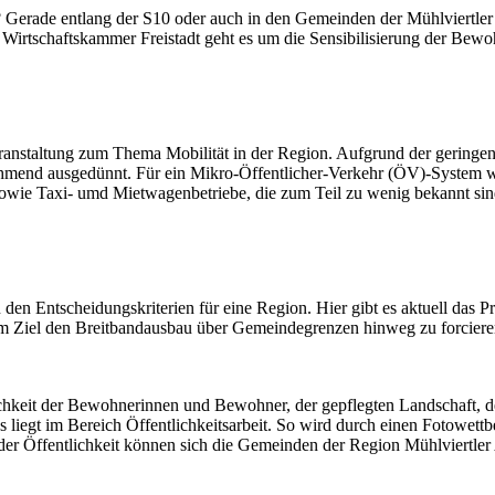
 Gerade entlang der S10 oder auch in den Gemeinden der Mühlviertler 
r Wirtschaftskammer Freistadt geht es um die Sensibilisierung der Be
 Veranstaltung zum Thema Mobilität in der Region. Aufgrund der geri
ehmend ausgedünnt. Für ein Mikro-Öffentlicher-Verkehr (ÖV)-System
 sowie Taxi- umd Mietwagenbetriebe, die zum Teil zu wenig bekannt si
e zu den Entscheidungskriterien für eine Region. Hier gibt es aktuell d
em Ziel den Breitbandausbau über Gemeindegrenzen hinweg zu forciere
hkeit der Bewohnerinnen und Bewohner, der gepflegten Landschaft, der 
es liegt im Bereich Öffentlichkeitsarbeit. So wird durch einen Fotow
 der Öffentlichkeit können sich die Gemeinden der Region Mühlviertler