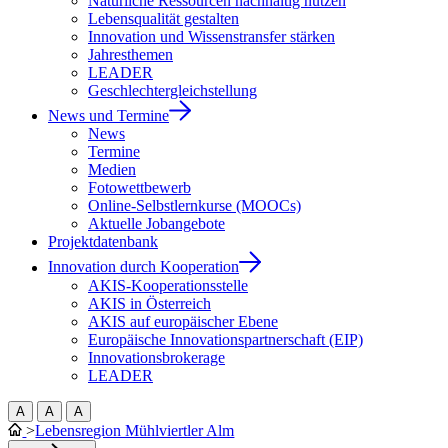
Natürliche Ressourcen nachhaltig nutzen
Lebensqualität gestalten
Innovation und Wissenstransfer stärken
Jahresthemen
LEADER
Geschlechtergleichstellung
News und Termine
News
Termine
Medien
Fotowettbewerb
Online-Selbstlernkurse (MOOCs)
Aktuelle Jobangebote
Projektdatenbank
Innovation durch Kooperation
AKIS-Kooperationsstelle
AKIS in Österreich
AKIS auf europäischer Ebene
Europäische Innovationspartnerschaft (EIP)
Innovationsbrokerage
LEADER
A
A
A
>
Lebensregion Mühlviertler Alm