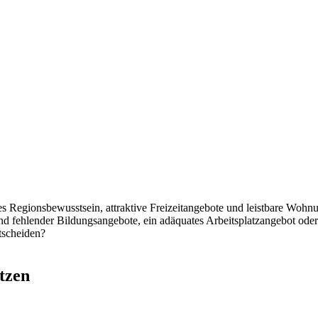
kes Regionsbewusstsein, attraktive Freizeitangebote und leistbare Wo
und fehlender Bildungsangebote, ein adäquates Arbeitsplatzangebot ode
tscheiden?
tzen