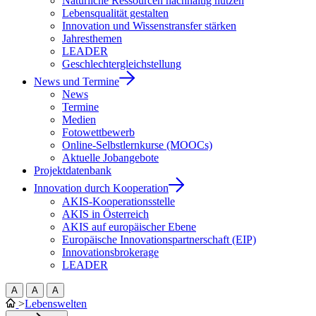
Natürliche Ressourcen nachhaltig nutzen
Lebensqualität gestalten
Innovation und Wissenstransfer stärken
Jahresthemen
LEADER
Geschlechtergleichstellung
News und Termine
News
Termine
Medien
Fotowettbewerb
Online-Selbstlernkurse (MOOCs)
Aktuelle Jobangebote
Projektdatenbank
Innovation durch Kooperation
AKIS-Kooperationsstelle
AKIS in Österreich
AKIS auf europäischer Ebene
Europäische Innovationspartnerschaft (EIP)
Innovationsbrokerage
LEADER
A
A
A
>
Lebenswelten