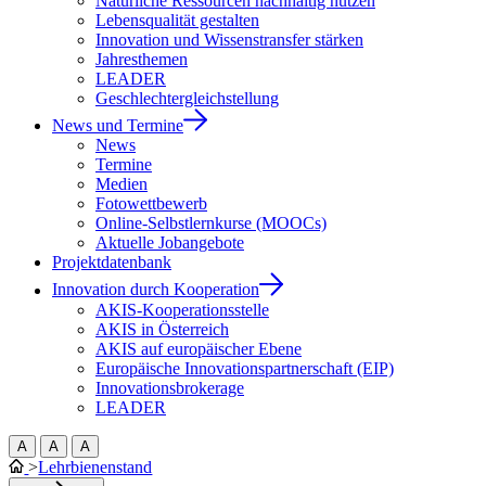
Natürliche Ressourcen nachhaltig nutzen
Lebensqualität gestalten
Innovation und Wissenstransfer stärken
Jahresthemen
LEADER
Geschlechtergleichstellung
News und Termine
News
Termine
Medien
Fotowettbewerb
Online-Selbstlernkurse (MOOCs)
Aktuelle Jobangebote
Projektdatenbank
Innovation durch Kooperation
AKIS-Kooperationsstelle
AKIS in Österreich
AKIS auf europäischer Ebene
Europäische Innovationspartnerschaft (EIP)
Innovationsbrokerage
LEADER
A
A
A
>
Lehrbienenstand