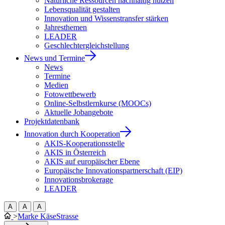
Natürliche Ressourcen nachhaltig nutzen
Lebensqualität gestalten
Innovation und Wissenstransfer stärken
Jahresthemen
LEADER
Geschlechtergleichstellung
News und Termine
News
Termine
Medien
Fotowettbewerb
Online-Selbstlernkurse (MOOCs)
Aktuelle Jobangebote
Projektdatenbank
Innovation durch Kooperation
AKIS-Kooperationsstelle
AKIS in Österreich
AKIS auf europäischer Ebene
Europäische Innovationspartnerschaft (EIP)
Innovationsbrokerage
LEADER
A
A
A
>
Marke KäseStrasse