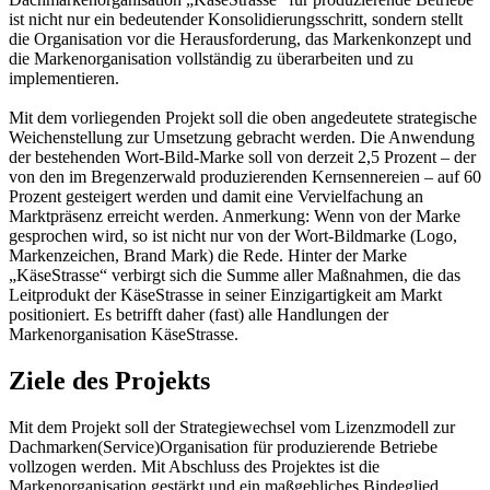
ist nicht nur ein bedeutender Konsolidierungsschritt, sondern stellt
die Organisation vor die Herausforderung, das Markenkonzept und
die Markenorganisation vollständig zu überarbeiten und zu
implementieren.
Mit dem vorliegenden Projekt soll die oben angedeutete strategische
Weichenstellung zur Umsetzung gebracht werden. Die Anwendung
der bestehenden Wort-Bild-Marke soll von derzeit 2,5 Prozent – der
von den im Bregenzerwald produzierenden Kernsennereien – auf 60
Prozent gesteigert werden und damit eine Vervielfachung an
Marktpräsenz erreicht werden. Anmerkung: Wenn von der Marke
gesprochen wird, so ist nicht nur von der Wort-Bildmarke (Logo,
Markenzeichen, Brand Mark) die Rede. Hinter der Marke
„KäseStrasse“ verbirgt sich die Summe aller Maßnahmen, die das
Leitprodukt der KäseStrasse in seiner Einzigartigkeit am Markt
positioniert. Es betrifft daher (fast) alle Handlungen der
Markenorganisation KäseStrasse.
Ziele des Projekts
Mit dem Projekt soll der Strategiewechsel vom Lizenzmodell zur
Dachmarken(Service)Organisation für produzierende Betriebe
vollzogen werden. Mit Abschluss des Projektes ist die
Markenorganisation gestärkt und ein maßgebliches Bindeglied