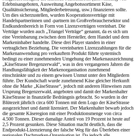
Erlebnisangeboten, Ausweitung Angebotssortiment Käse,
Qualitätssicherung, Mitgliederbetreuung, usw.) finanzieren sollte.
Um dies sicherzustellen, wurden Kooperationsverträge mit
Handelspartnerinnen und -partnern im Großverbrauchersektor und
Endkundenbereich in Form von Lizenzverträgen vereinbart. Die
Verträge wurden auch „Triangel Verträge“ genannt, da es sich um
eine Vereinbarung zwischen dem Hersteller, dem Handel und dem
Markeninhaber handelte. Diese drei Player standen in einer
vertraglichen Beziehung. Die vereinbarten Lizenzzahlungen für die
Markenanwendung pro verkauftem Produkt führte systemisch
bedingt zu einer zunehmenden Umgehung der Markenauszeichnung
„KäseStrasse Bregenzerwald“, was in den vergangenen Jahren die
Handlungsfähigkeit der Markenorganisation zunehmend
einschränkte und zu einem gewissen Unmut unter den Mitgliedern
führte. Der Kundschaft wurde zunehmend Käse gleicher Herkunft
ohne die Marke „KäseStrasse“, jedoch mit anderen Hinweisen zum
Ursprung Bregenzerwald, angeboten und damit der Markenhalter
KäseStrasse in finanzielle Bedrängnis gebracht. So wurden in der
Blütezeit jährlich circa 600 Tonnen mit dem Logo der KäseStrasse
ausgezeichnet und damit lizensiert. Der Markenhalter bewarb jedoch
die gesamte Käseregion mit einer Produktionsmenge von circa
4.500 Tonnen. Dieser damalige Anteil von 19 Prozent ist heute auf
2,5 Prozent gesunken. Diese Situation macht deutlich, dass die
Endprodukt-Lizenzierung der falsche Weg für das Überleben einer
regionalen Dachmarken-Organisation ist. Da jedoch alle